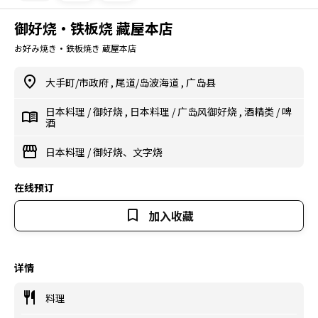
御好烧・铁板烧 藏屋本店
お好み焼き・鉄板焼き 蔵屋本店
大手町/市政府
,
尾道/岛波海道
,
广岛县
日本料理
/
御好烧
,
日本料理
/
广岛风御好烧
,
酒精类
/
啤
酒
日本料理
/
御好烧、文字烧
在线预订
加入收藏
详情
料理