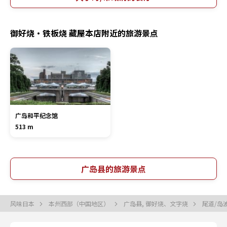
御好烧・铁板烧 藏屋本店附近的旅游景点
广岛和平纪念馆
513 m
广岛县的旅游景点
风味日本
本州西部（中国地区）
广岛县, 御好烧、文字烧
尾道/岛