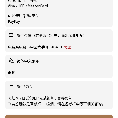
可使用信用卡种类
Visa / JCB / MasterCard
可以使用QR码支付
PayPay
餐厅位置（若搭乘出租车，请出示此地址）
広島県広島市中区大手町3-8-4 1F
地图
简体中文服务
未知
餐厅特色
吸烟区
/
日式包厢
/
掘式被炉
/
套餐菜单
※若想确认是否禁烟 · 吸烟，请在备考栏中写下相关咨询。