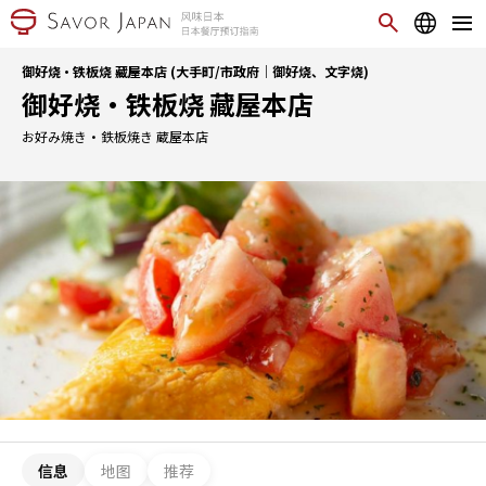
御好烧・铁板烧 藏屋本店 (大手町/市政府｜御好烧、文字烧)
御好烧・铁板烧 藏屋本店
お好み焼き・鉄板焼き 蔵屋本店
信息
地图
推荐