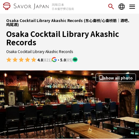
Osaka Cocktail Library Akashic Records (东心斋桥/心斋桥筋｜酒吧、
鸡尾酒)
Osaka Cocktail Library Akashic
Records
Osaka Cocktail Library Akashic Records
4.8
(821)
・
5.0
(85)
show all photo