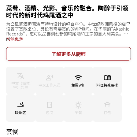
菜肴、酒精、光影、音乐的融合。陶醉于引领
时代的新时代鸡尾酒之中
为凸显调酒师表演而特地设计的吧台座位。中世纪欧洲风格的店里
设置了宽敞桌位，另设有需要签约的VIP包间。在华丽的"Akashic
Records"，您可以品尝到创新的鸡尾酒和正宗的意大利美食。像
是适合配酒的"生火腿和无花果佐马斯卡彭泡沫"，以及自制意面
阅读更多
等，提供单点菜品及套餐。新鲜水果、蔬菜、精选酒水，由调酒师
巧妙运用多种仪器调製的新时代鸡尾酒，从调製过程到外观及味道
都是注目焦点。周末时，摆放大量酒瓶的店里会举办华丽的花式调
了解更多从厨师
酒表演，单人或多人都欢迎莅临。
中文（简体
中文工作人员
免费WiFi
料理特殊要求
字）菜单
吸烟区
包间
午餐
打包
套餐