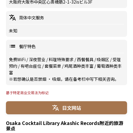
大阪府大阪市中央区心斎橋筋2-1-32isビル3F
简体中文服务
未知
餐厅特色
免费WiFi
/
深夜营业
/
料理特殊要求
/
西餐餐具
/
吸烟区
/
受理
预约
/
有吧台座位
/
套餐菜单
/
鸡尾酒种类丰富
/
葡萄酒种类丰
富
※若想确认是否禁烟 · 吸烟，请在备考栏中写下相关咨询。
基于特定商业交易法为标记
日文网站
Osaka Cocktail Library Akashic Records附近的旅游
景点