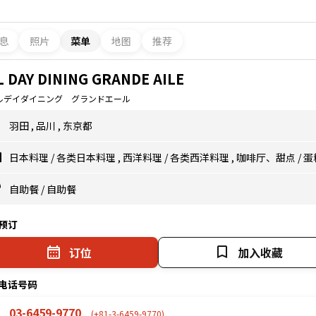
息
照片
菜单
地图
推荐
L DAY DINING GRANDE AILE
ルデイダイニング グランドエール
羽田
,
品川
,
东京都
日本料理
/
各类日本料理
,
西洋料理
/
各类西洋料理
,
咖啡厅、甜点
/
蛋
自助餐
/
自助餐
预订
订位
加入收藏
电话号码
03-6459-9770
(+81-3-6459-9770)