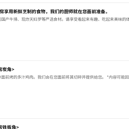
房享用新鲜烹制的食物，我们的厨师就在您面前准备。
到国产牛排、现炸天妇罗等严选食材。请享受看起来有趣、吃起来美味的
房炭角>
你面前烤的多汁鸡肉。我们会在您面前将其切碎并提供给您。 *内容可能
房铁板角>