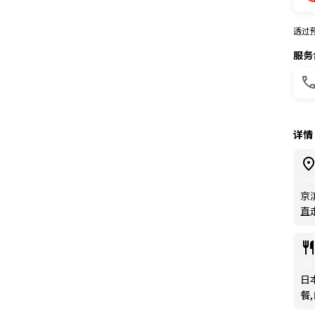
透过
服务
详情
京
直
日本
餐