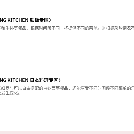
ING KITCHEN 铁板专区〉
饼和牛排等餐品，根据时间段不同，将提供不同的菜单。※根据采购情况
LING KITCHEN 日本料理专区〉
天妇罗与可以自由搭配的乌冬面等餐品，还能享受不同时间段不同菜单的
会发生变化。