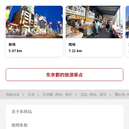
新宿
筑地
5.07 km
7.21 km
东京都的旅游景点
风味日本
东京
东京都, 烤肉、和牛
涩谷, 烤肉、和牛
惠比寿,
关于本网站
使用条款