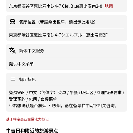
东京都涩谷区惠比寿南1-4-7 Ciel Blue惠比寿南2楼
地图
餐厅位置（若搭乘出租车，请出示此地址）
東京都渋谷区恵比寿南1-4-7シエルブルー恵比寿南2F
简体中文服务
提供中文菜单
餐厅特色
免费WiFi
/
中文（简体字）菜单
/
午餐
/
吸烟区
/
料理特殊要求
/
受理预约
/
包间
/
套餐菜单
※若想确认是否禁烟 · 吸烟，请在备考栏中写下相关咨询。
基于特定商业交易法为标记
牛吉日和附近的旅游景点