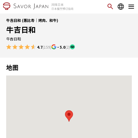
牛吉日和 (惠比寿｜烤肉、和牛)
牛吉日和
牛吉日和
4.7
(159)
・
5.0
(2)
地图