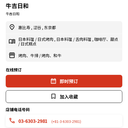
牛吉日和
牛吉日和
惠比寿
,
涩谷
,
东京都
日本料理
/
日式烤肉
,
日本料理
/
舌肉料理
,
咖啡厅、甜点
/
日式糕点
烤肉、牛排
/
烤肉、和牛
在线预订
即时预订
加入收藏
店铺电话号码
03-6303-2981
(+81-3-6303-2981)