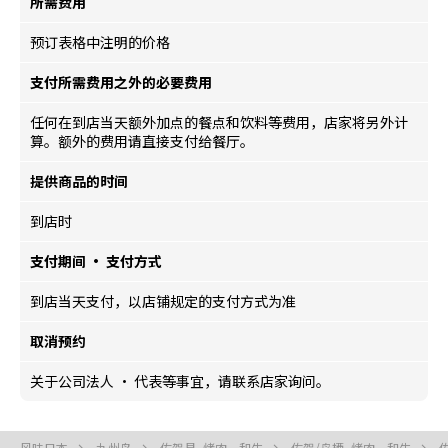
所需费用
预订表格中注明的价格
支付所需费用之外的必要费用
任何在到店当天额外加点的餐点和饮料等费用，店家将另外计
算。额外的费用请直接支付给餐厅。
提供商品的时间
到店时
支付期间 · 支付方式
到店当天支付，以店铺规定的支付方式为准
取消预约
关于公司法人 · 代表等事宜，请联系店家询问。
风味日本
九州岛
佐贺县, 烤肉、和牛
佐贺/鸟栖, 烤肉、和牛