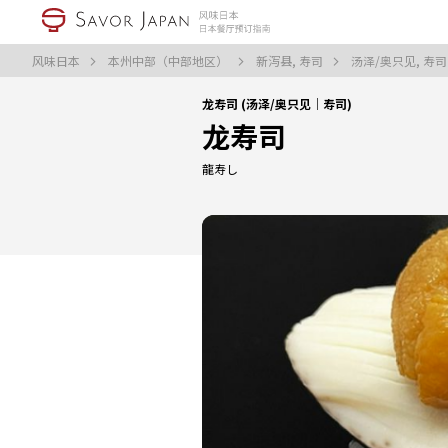
风味日本
本州中部（中部地区）
新泻县, 寿司
汤泽/奥只见, 寿
龙寿司 (汤泽/奥只见｜寿司)
龙寿司
龍寿し