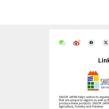
Lin
SAVOR JAPAN helps visitors to experie
that are unique to regions as well as 
produce these products. SAVOR JAPAN i
Agriculture, Forestry and Fisheries.