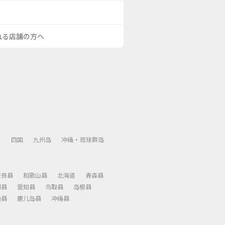
される店舗の方へ
）
四国
九州岛
冲绳・琉球群岛
奈良县
和歌山县
北海道
青森县
冈县
爱知县
鸟取县
岛根县
崎县
鹿儿岛县
冲绳县