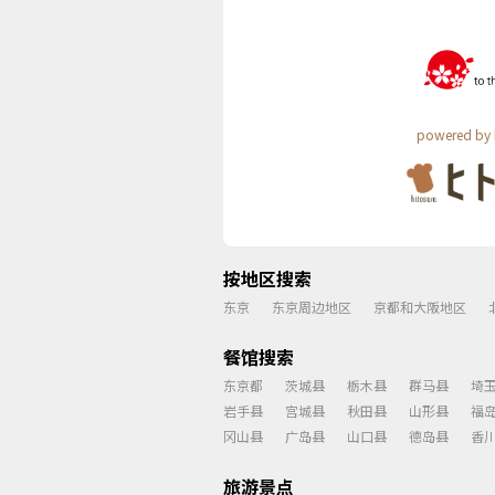
powered by 
按地区搜索
东京
东京周边地区
京都和大阪地区
餐馆搜索
东京都
茨城县
栃木县
群马县
埼
岩手县
宫城县
秋田县
山形县
福
冈山县
广岛县
山口县
德岛县
香
旅游景点