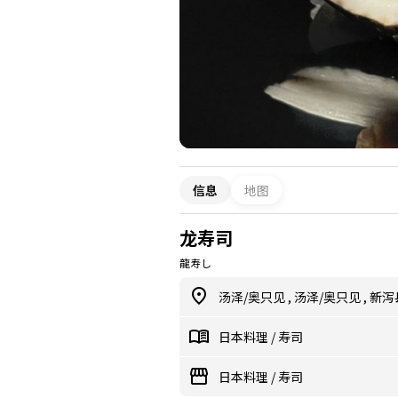
信息
地图
龙寿司
龍寿し
汤泽/奥只见
,
汤泽/奥只见
,
新泻
日本料理
/
寿司
日本料理
/
寿司