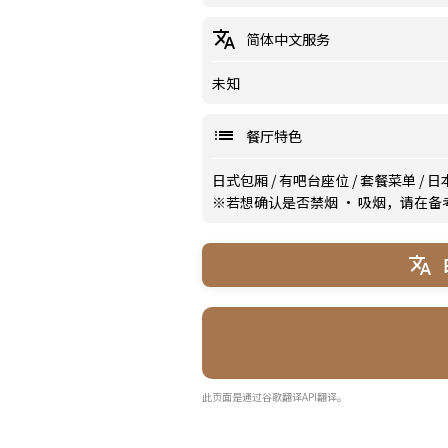
简体中文服务
未知
餐厅特色
日式包厢
/
有吧台座位
/
套餐菜单
/
日
※若想确认是否禁烟 · 吸烟，请在
此页面是通过谷歌翻译API翻译。