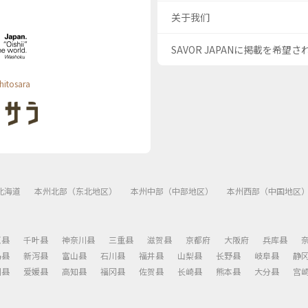
关于我们
SAVOR JAPANに掲載を希望
hitosara
北海道
本州北部（东北地区）
本州中部（中部地区）
本州西部（中国地区
玉县
千叶县
神奈川县
三重县
滋贺县
京都府
大阪府
兵库县
岛县
新泻县
富山县
石川县
福井县
山梨县
长野县
岐阜县
静
川县
爱媛县
高知县
福冈县
佐贺县
长崎县
熊本县
大分县
宫