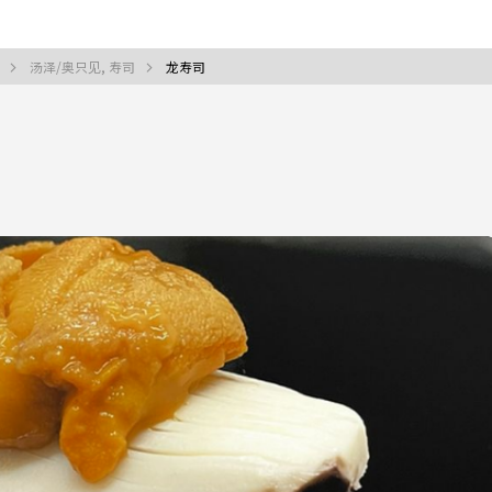
司
汤泽/奥只见, 寿司
龙寿司