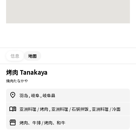
信息
地图
烤肉 Tanakaya
焼肉たなかや
羽岛
,
岐阜
,
岐阜县
亚洲料理
/
烤肉
,
亚洲料理
/
石锅拌饭
,
亚洲料理
/
冷面
烤肉、牛排
/
烤肉、和牛