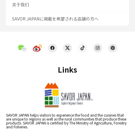
关于我们
SAVOR JAPANに掲載を希望される店舗の方へ
Links
SAVOR JAPAN helps visitors to experience the food and the cuisines that
are unique to regions as well as the rural communities that produce these
products. SAVOR JAPAN is certified by The Ministry of Agriculture, Forestry
and Fisheries.