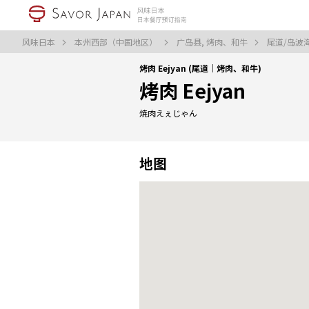
风味日本
本州西部（中国地区）
广岛县, 烤肉、和牛
尾道/岛波
烤肉 Eejyan (尾道｜烤肉、和牛)
烤肉 Eejyan
焼肉えぇじゃん
地图