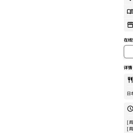
在线
详情
日本
[ 
[ 