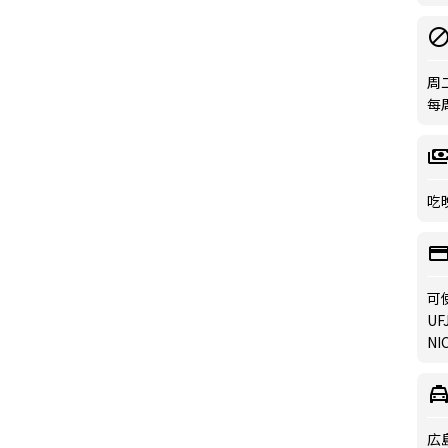
周
每
吃晚
可
UFJ
NI
広