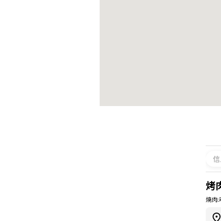
信
烤肉
焼肉