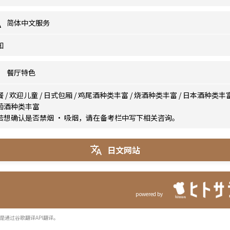
简体中文服务
知
餐厅特色
餐
/
欢迎儿童
/
日式包厢
/
鸡尾酒种类丰富
/
烧酒种类丰富
/
日本酒种类丰
萄酒种类丰富
若想确认是否禁烟 · 吸烟，请在备考栏中写下相关咨询。
日文网站
powered by
是通过谷歌翻译API翻译。