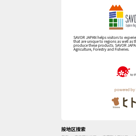
SAVOR JAPAN helps visitors to experie
that are unique to regions as well as 
produce these products. SAVOR JAPAN i
Agriculture, Forestry and Fisheries.
powered by 
按地区搜索