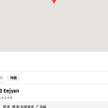
息
地图
 Eejyan
えぇじゃん
尾道
,
尾道/岛波海道
,
广岛县