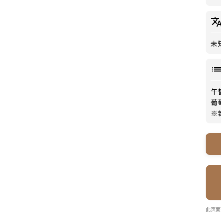
未
午
葡
※
此页面