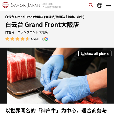
白云台 Grand Front大阪店 (大阪站/梅田站｜烤肉、和牛)
白云台 Grand Front大阪店
白雲台 グランフロント大阪店
4.5
(4194)
show all photo
以世界闻名的「神户牛」为中心，适合商务与