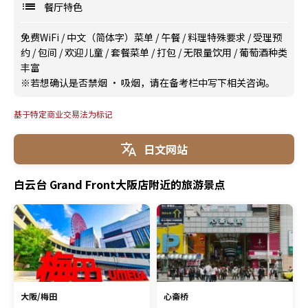
餐厅特色
免费WiFi
/
中文（简体字）菜单
/
午餐
/
料理特殊要求
/
受理预
约
/
包间
/
欢迎儿童
/
套餐菜单
/
打包
/
无限量饮用
/
葡萄酒种类
丰富
※若想确认是否禁烟 · 吸烟，请在备考栏中写下相关咨询。
基于特定商业交易法为标记
日文网站
白云台 Grand Front大阪店附近的旅游景点
大阪/梅田
心斋桥