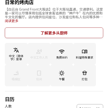
日常的烤肉店
【白云台 Grand Front大阪店】位于大阪站直通，交通便利。这里
是一家可以尽情享用包括全球食客追捧的“神户牛”在内的优质和
牛文化的餐厅。店内提供包间座位、沙发座位和私人包间等多种座
位选择，能够满足各种需求。为了让海外客人也能轻松体验和牛文
阅读更多
化，餐厅配备了英文菜单和可以用英语沟通的服务的员工，因此非
常适合接待海外客人。在充满活力的店员服务下，您可以享用美味
的烤肉，这家店每天都吸引了从小朋友到老年人的众多顾客。餐厅
了解更多从厨师
靠近主要车站，无论是商务场合还是私人聚餐，都非常方便使用。
中文（简体
中文工作人员
免费WiFi
料理特殊要求
字）菜单
吸烟区
包间
午餐
打包
日历
人数