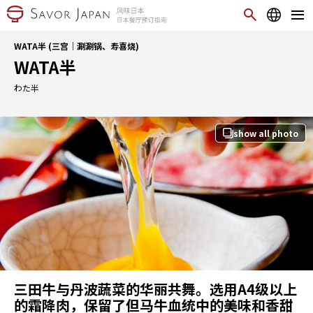
WATA半 (三宫｜涮涮锅、寿喜烧)
WATA半
わた半
show all photo
三田牛与丹波蔬菜的华丽共舞。选用A4级以上
的霜降肉，保留了但马牛血统中的美味和香甜