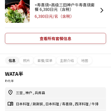
<寿喜烧>高级三田神户牛寿喜烧套
餐 6,380日元（含税）
6,380日元/名（含税）
查看所有套餐信息
信息
照片
套餐/菜单
主厨介绍
地图
WATA半
わた半
三宫
,
神户
,
兵库县
日本料理
/
涮涮锅
,
日本料理
/
寿喜烧
,
西洋料理
/
牛排