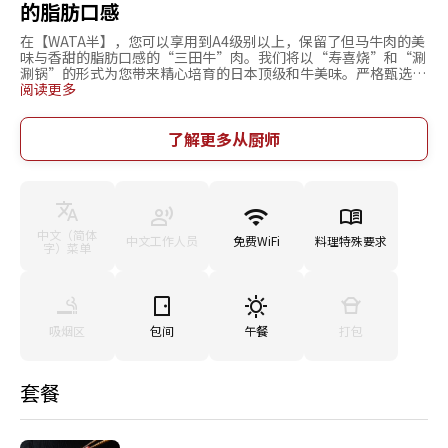
的脂肪口感
在【WATA半】，您可以享用到A4级别以上，保留了但马牛肉的美
味与香甜的脂肪口感的“三田牛”肉。我们将以“寿喜烧”和“涮
涮锅”的形式为您带来精心培育的日本顶级和牛美味。严格甄选，
只选择熔点较低、肉质柔软的母牛肉。入口即化的口感让人流连其
阅读更多
中。大米与蔬菜也同样注重当地生产供当地消费。只选用三田越光
米与双黄蛋制作寿喜烧，为您带来无上幸福。使用丹波圆山药制作
的“山药泥蘸酱”更是绝品。满满蘸酱包裹牛肉后送入口中，粘滑
了解更多从厨师
口感与肉品的香甜味觉瞬间完美交织。店主还将为您提供富有人情
味的服务，让您在舒适的日式氛围中悠闲享受美味餐品。
中文（简体
中文工作人员
免费WiFi
料理特殊要求
字）菜单
吸烟区
包间
午餐
打包
套餐