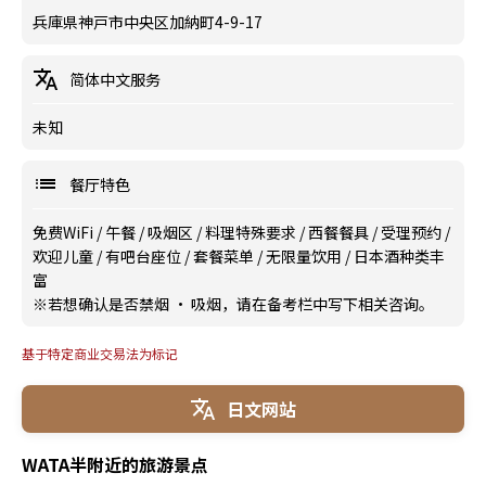
兵庫県神戸市中央区加納町4-9-17
简体中文服务
未知
餐厅特色
免费WiFi
/
午餐
/
吸烟区
/
料理特殊要求
/
西餐餐具
/
受理预约
/
欢迎儿童
/
有吧台座位
/
套餐菜单
/
无限量饮用
/
日本酒种类丰
富
※若想确认是否禁烟 · 吸烟，请在备考栏中写下相关咨询。
基于特定商业交易法为标记
日文网站
WATA半附近的旅游景点