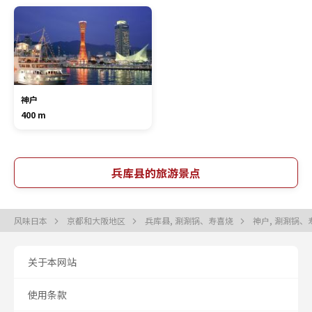
神户
400 m
兵库县的旅游景点
风味日本
京都和大阪地区
兵库县, 涮涮锅、寿喜烧
神户, 涮涮锅
关于本网站
使用条款