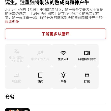
诞生。注重独特制法的熟成肉和神户牛
北九州小仓的【龙园】于1987年创立，是一家备受著名人士喜爱
的正宗烧烤店。【龙园 西中洲店】是在西中洲建立的第二家店
铺，是一家注重于采用独特开发的陈化制法的熟成肉和神户牛的烧
烤店。是福冈的神户牛唯一指定注册店的食品店，这是被允许处理
阅读更多
神户牛的证明。使用神户牛制作的“神户牛寿司”是一道口感醇厚
的美味。而“熟成肉的五点拼盘”则可以品尝到当天最美味的部
位。店内装修典雅，提供了许多包间。精选的肉和优质的料理相结
了解更多从厨师
合，非常适合宴会、招待、商务餐以及懂得品味的成年人约会等的
场合。
中文（简体
中文工作人员
免费WiFi
料理特殊要求
字）菜单
吸烟区
包间
午餐
打包
套餐