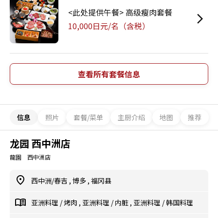
<此处提供午餐> 高级瘦肉套餐
10,000日元/名（含税）
查看所有套餐信息
信息
照片
套餐/菜单
主厨介绍
地图
推荐
龙园 西中洲店
龍園 西中洲店
西中洲/春吉
,
博多
,
福冈县
亚洲料理
/
烤肉
,
亚洲料理
/
内脏
,
亚洲料理
/
韩国料理