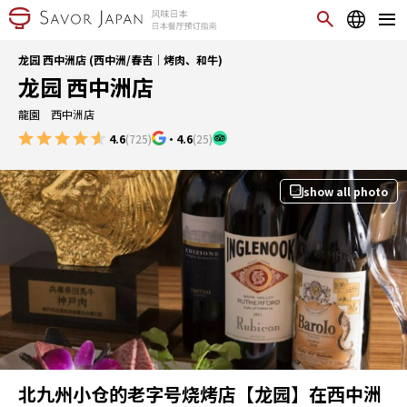
龙园 西中洲店 (西中洲/春吉｜烤肉、和牛)
龙园 西中洲店
龍園 西中洲店
4.6
(725)
・
4.6
(25)
show all photo
北九州小仓的老字号烧烤店【龙园】在西中洲