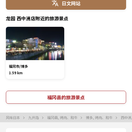
日文网站
龙园 西中洲店附近的旅游景点
福冈市/博多
1.59 km
福冈县的旅游景点
风味日本
九州岛
福冈县, 烤肉、和牛
博多, 烤肉、和牛
西中洲