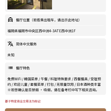
餐厅位置（若搭乘出租车，请出示此地址）
福岡県福岡市中央区西中洲4-3ATE西中洲1F
简体中文服务
未知
餐厅特色
免费WiFi
/
韓国菜单
/
午餐
/
料理特殊要求
/
西餐餐具
/
受理预
约
/
欢迎儿童
/
套餐菜单
/
打包
/
无限量饮用
/
日本酒种类丰富
※若想确认是否禁烟 · 吸烟，请在备考栏中写下相关咨询。
基于特定商业交易法为标记