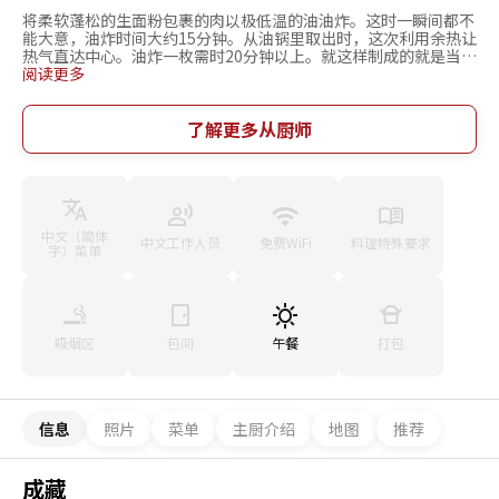
将柔软蓬松的生面粉包裹的肉以极低温的油油炸。这时一瞬间都不
能大意，油炸时间大约15分钟。从油锅里取出时，这次利用余热让
热气直达中心。油炸一枚需时20分钟以上。就这样制成的就是当前
被称之为东京第一的【成藏】的炸猪排。面衣又香又脆，但放入口
阅读更多
中马上就会融化不见。制成的是又柔软又强有力的肉的美味。这是
将大家耳熟能详的炸猪排料理提升至未知的领域。猪肉与面包粉固
然不用说，超越了对油与锅的坚持，是专家魂的结晶。也是连日预
了解更多从厨师
约爆满的名店。
中文（简体
中文工作人员
免费WiFi
料理特殊要求
字）菜单
吸烟区
包间
午餐
打包
信息
照片
菜单
主厨介绍
地图
推荐
成藏