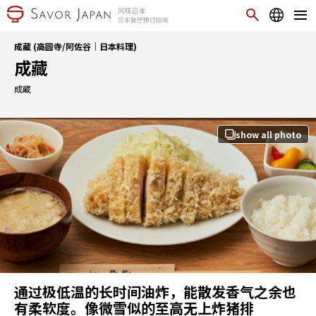
成藏 (高圆寺/阿佐谷｜日本料理)
成藏
成蔵
show all photo
通过极低温的长时间油炸，能散发香气之余也
有柔软度。像微雪似的至高无上炸猪排