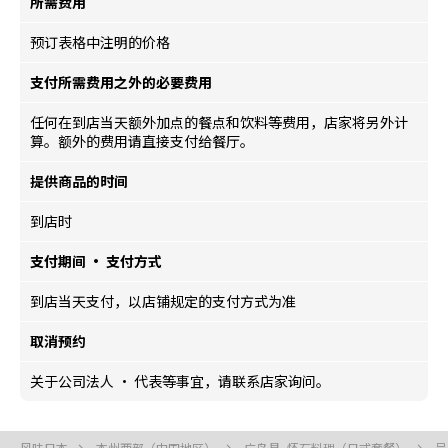
所需费用
预订表格中注明的价格
支付所需费用之外的必要费用
任何在到店当天额外加点的餐点和饮料等费用，店家将另外计
算。额外的费用请直接支付给餐厅。
提供商品的时间
到店时
支付期间 · 支付方式
到店当天支付，以店铺规定的支付方式为准
取消预约
关于公司法人 · 代表等事宜，请联系店家询问。
风味日本
本州西部（中国地区）
广岛县, 怀石料理（日式套餐）
吴