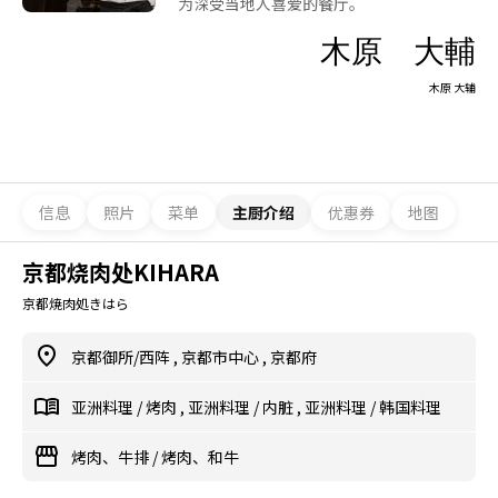
为深受当地人喜爱的餐厅。
木原 大輔
木原 大辅
信息
照片
菜单
主厨介绍
优惠券
地图
京都烧肉处KIHARA
京都焼肉処きはら
京都御所/西阵
,
京都市中心
,
京都府
亚洲料理
/
烤肉
,
亚洲料理
/
内脏
,
亚洲料理
/
韩国料理
烤肉、牛排
/
烤肉、和牛