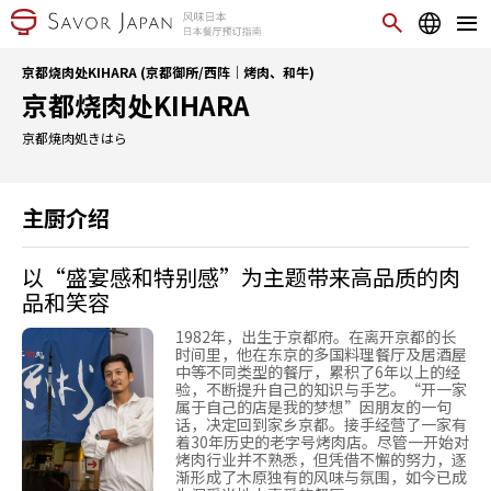
京都烧肉处KIHARA (京都御所/西阵｜烤肉、和牛)
京都烧肉处KIHARA
京都焼肉処きはら
主厨介绍
以“盛宴感和特别感”为主题带来高品质的肉
品和笑容
1982年，出生于京都府。在离开京都的长
时间里，他在东京的多国料理餐厅及居酒屋
中等不同类型的餐厅，累积了6年以上的经
验，不断提升自己的知识与手艺。“开一家
属于自己的店是我的梦想”因朋友的一句
话，决定回到家乡京都。接手经营了一家有
着30年历史的老字号烤肉店。尽管一开始对
烤肉行业并不熟悉，但凭借不懈的努力，逐
渐形成了木原独有的风味与氛围，如今已成