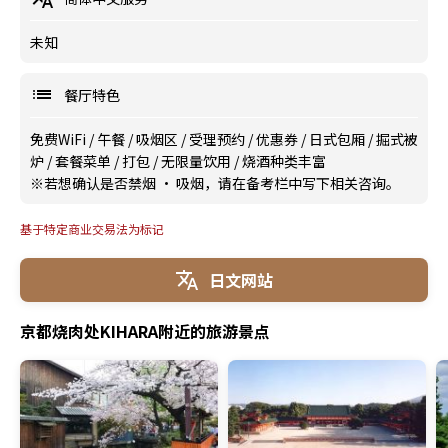
未知
餐厅特色
免费WiFi
/
午餐
/
吸烟区
/
受理预约
/
优惠券
/
日式包厢
/
掘式被
炉
/
套餐菜单
/
打包
/
无限量饮用
/
烧酒种类丰富
※若想确认是否禁烟 · 吸烟，请在备考栏中写下相关咨询。
基于特定商业交易法为标记
日文网站
京都烧肉处KIHARA附近的旅游景点