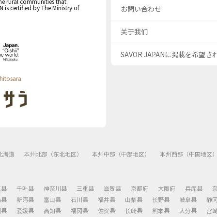
the rural communities that
s certified by The Ministry of
お問い合わせ
关于我们
SAVOR JAPANに掲載を希望
hitosara
北海道
本州北部（东北地区）
本州中部（中部地区）
本州西部（中国地区
玉县
千叶县
神奈川县
三重县
滋贺县
京都府
大阪府
兵库县
岛县
新泻县
富山县
石川县
福井县
山梨县
长野县
岐阜县
静
川县
爱媛县
高知县
福冈县
佐贺县
长崎县
熊本县
大分县
宫