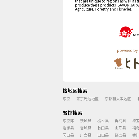
that are unique to regions as well as 
produce these products. SAVOR JAPAN i
Agriculture, Forestry and Fisheries.
powered by 
按地区搜索
东京
东京周边地区
京都和大阪地区
餐馆搜索
东京都
茨城县
栃木县
群马县
埼
岩手县
宫城县
秋田县
山形县
福
冈山县
广岛县
山口县
德岛县
香