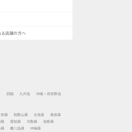
される店舗の方へ
）
四国
九州岛
冲绳・琉球群岛
奈良县
和歌山县
北海道
青森县
冈县
爱知县
鸟取县
岛根县
崎县
鹿儿岛县
冲绳县