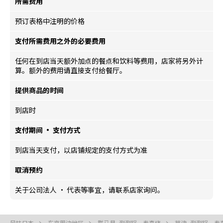
所需费用
预订表格中注明的价格
支付所需费用之外的必要费用
任何在到店当天额外加点的餐点和饮料等费用，店家将另外计
算。额外的费用请直接支付给餐厅。
提供商品的时间
到店时
支付期间 · 支付方式
到店当天支付，以店铺规定的支付方式为准
取消预约
关于公司法人 · 代表等事宜，请联系店家询问。
风味日本
东京周边地区
群马县, 涮涮锅、寿喜烧
草津, 涮涮锅、寿