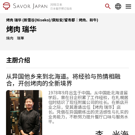
烤肉 瑞华 (新雪谷(Niseko)/俱知安/留寿都｜烤肉、和牛)
烤肉 瑞华
焼肉 瑞華
主厨介绍
从异国他乡来到北海道。将经验与热情相融
合，开创烤肉的全新境界
1978年9月出生于中国。从中国赴北海道留
学后，曾在日企积累了工作经验，在札幌居
住时结识了现任附属公司的社长。在新店开
业之际，受其邀请出任【烤肉 瑞华】店
长。凭借在异国磨练出的灵活感性与扎实的
业务能力，不断努力提升餐厅口味与服务水
平。
李 光海