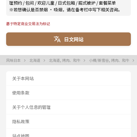
理预约
/
包间
/
欢迎儿童
/
日式包厢
/
掘式被炉
/
套餐菜单
※若想确认是否禁烟 · 吸烟，请在备考栏中写下相关咨询。
基于特定商业交易法为标记
日文网站
风味日本
北海道
北海道, 烤肉、和牛
小樽/新雪谷, 烤肉、和牛
关于本网站
使用条款
关于个人信息的管理
隐私政策
站点地图