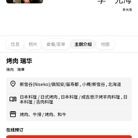
李光海
信息
照片
套餐/菜单
主厨介绍
地图
烤肉 瑞华
焼肉 瑞華
新雪谷(Niseko)/俱知安/留寿都
,
小樽/新雪谷
,
北海道
日本料理
/
日式烤肉
,
日本料理
/
成吉思汗烤羊肉料理
,
日
本料理
/
舌肉料理
烤肉、牛排
/
烤肉、和牛
在线预订