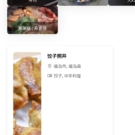
涮涮锅 / 寿喜烧
饺子照井
福岛市, 福岛县
饺子, 中华料理