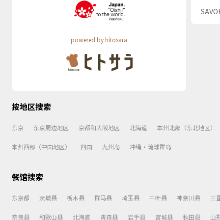
SAV
powered by hitosara
按地区搜索
东京
东京周边地区
京都和大阪地区
北海道
本州北部（东北地区）
本州西部（中国地区）
四国
九州岛
冲绳・琉球群岛
餐馆搜索
东京都
茨城县
栃木县
群马县
埼玉县
千叶县
神奈川县
三
奈良县
和歌山县
北海道
青森县
岩手县
宫城县
秋田县
山