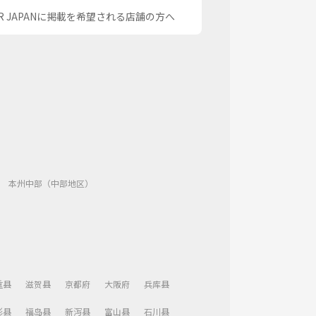
OR JAPANに掲載を希望される店舗の方へ
本州中部（中部地区）
重县
滋贺县
京都府
大阪府
兵库县
形县
福岛县
新泻县
富山县
石川县