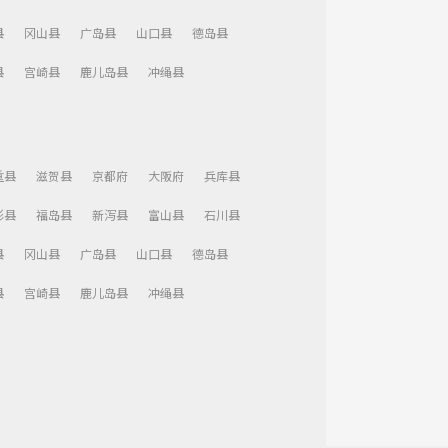
县
冈山县
广岛县
山口县
德岛县
县
宫崎县
鹿儿岛县
冲绳县
重县
滋贺县
京都府
大阪府
兵库县
形县
福岛县
新泻县
富山县
石川县
县
冈山县
广岛县
山口县
德岛县
县
宫崎县
鹿儿岛县
冲绳县