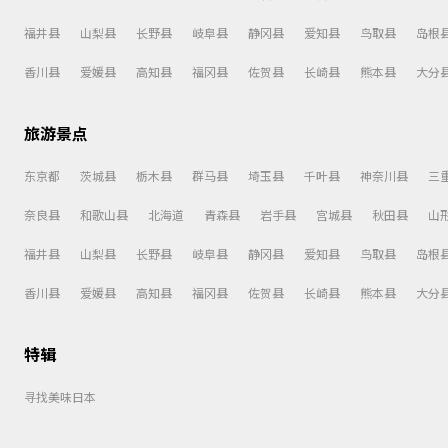
福井县
山梨县
长野县
岐阜县
静冈县
爱知县
鸟取县
岛根
香川县
爱媛县
高知县
福冈县
佐贺县
长崎县
熊本县
大分
旅游景点
东京都
茨城县
栃木县
群马县
埼玉县
千叶县
神奈川县
三
奈良县
和歌山县
北海道
青森县
岩手县
宫城县
秋田县
山
福井县
山梨县
长野县
岐阜县
静冈县
爱知县
鸟取县
岛根
香川县
爱媛县
高知县
福冈县
佐贺县
长崎县
熊本县
大分
特辑
寻找美味日本