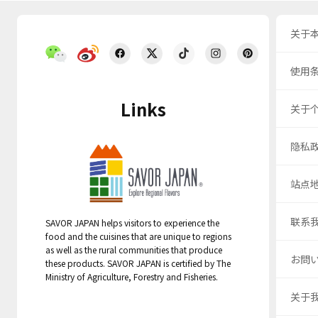
关于
使用
Links
关于
隐私
站点
联系
SAVOR JAPAN helps visitors to experience the
food and the cuisines that are unique to regions
as well as the rural communities that produce
お問
these products. SAVOR JAPAN is certified by The
Ministry of Agriculture, Forestry and Fisheries.
关于