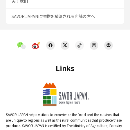
关于我们
SAVOR JAPANに掲載を希望される店舗の方へ
Links
SAVOR JAPAN helps visitors to experience the food and the cuisines that
are unique to regions as well as the rural communities that produce these
products. SAVOR JAPAN is certified by The Ministry of Agriculture, Forestry