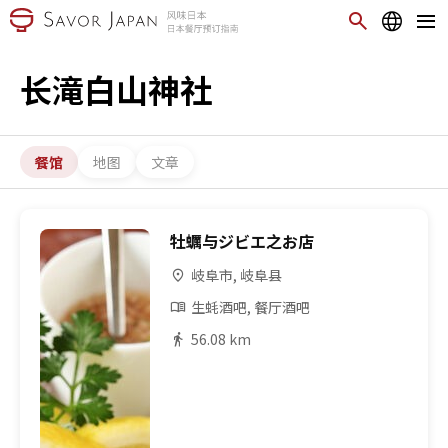
长滝白山神社
餐馆
地图
文章
牡蠣与ジビエ之お店
岐阜市, 岐阜县
生蚝酒吧, 餐厅酒吧
56.08 km