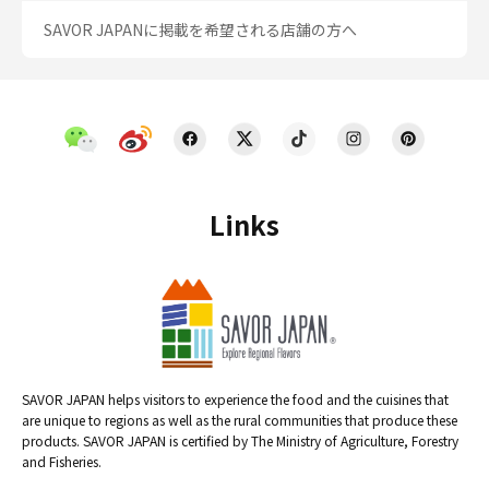
SAVOR JAPANに掲載を希望される店舗の方へ
Links
SAVOR JAPAN helps visitors to experience the food and the cuisines that
are unique to regions as well as the rural communities that produce these
products. SAVOR JAPAN is certified by The Ministry of Agriculture, Forestry
and Fisheries.