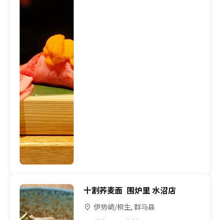
十割荞麦面 围炉里 水沼店
伊势崎/桐生, 群马县