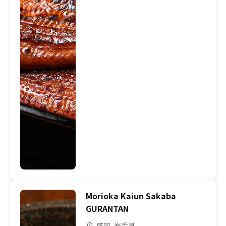
Morioka Kaiun Sakaba
GURANTAN
盛冈, 岩手县