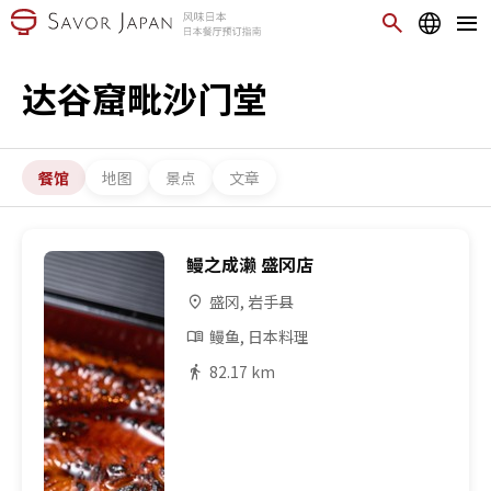
达谷窟毗沙门堂
餐馆
地图
景点
文章
鳗之成濑 盛冈店
盛冈, 岩手县
鳗鱼, 日本料理
82.17 km