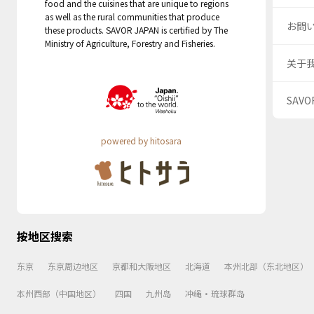
food and the cuisines that are unique to regions
as well as the rural communities that produce
お問
these products. SAVOR JAPAN is certified by The
Ministry of Agriculture, Forestry and Fisheries.
关于
SAV
powered by hitosara
按地区搜索
东京
东京周边地区
京都和大阪地区
北海道
本州北部（东北地区）
本州西部（中国地区）
四国
九州岛
冲绳・琉球群岛