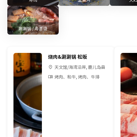
涮涮锅 / 寿喜烧
烧肉&涮涮锅 松坂
天文馆/海湾沿岸, 鹿儿岛县
烤肉、和牛, 烤肉、牛排