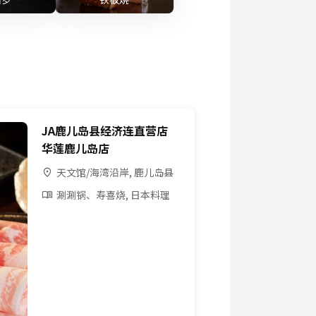
JA鹿儿岛县经济连直营店
华莲鹿儿岛店
天文馆/海湾沿岸, 鹿儿岛县
涮涮锅、寿喜烧, 日本料理