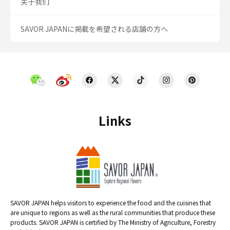
关于我们
SAVOR JAPANに掲載を希望される店舗の方へ
Links
SAVOR JAPAN helps visitors to experience the food and the cuisines that
are unique to regions as well as the rural communities that produce these
products. SAVOR JAPAN is certified by The Ministry of Agriculture, Forestry