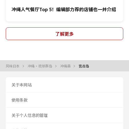
冲绳人气餐厅Top 5！编辑部力荐的店铺也一并介绍
了解更多
风味日本
冲绳・琉球群岛
冲绳县
宫古岛
关于本网站
使用条款
关于个人信息的管理