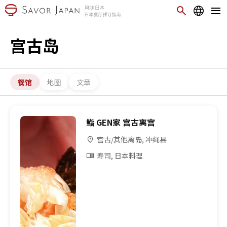
宫古岛
餐馆
地图
文章
鮨 GEN家 宫古离宫
宫古/其他离岛, 冲绳县
寿司, 日本料理