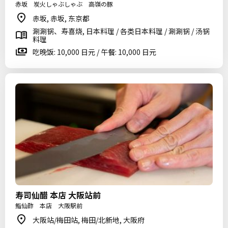
赤坂 炭火しゃぶしゃぶ 高嶺の豚
赤坂, 赤坂, 东京都
涮涮锅、寿喜烧, 日本料理 / 各类日本料理 / 涮涮锅 / 汤锅
料理
吃晚饭: 10,000 日元 / 午餐: 10,000 日元
寿司仙醋 本店 大阪站前
鮨仙酢 本店 大阪駅前
大阪站/梅田站, 梅田/北新地, 大阪府