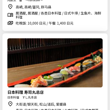
高崎, 高崎/富冈, 群马县
居酒屋, 居酒屋 / 各类日本料理 / 日式牛排 / 生鱼片、海鲜
料理
吃晚饭: 10,000 日元 / 午餐: 1,400 日元
日本料理 寿司丸总店
日本料理 すし丸本店
大街道/银天街, 松山/道后, 爱媛县