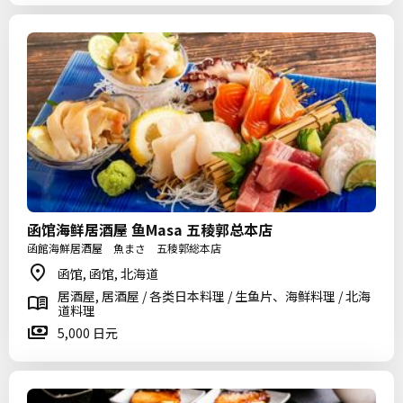
函馆海鲜居酒屋 鱼Masa 五稜郭总本店
函館海鮮居酒屋 魚まさ 五稜郭総本店
函馆, 函馆, 北海道
居酒屋, 居酒屋 / 各类日本料理 / 生鱼片、海鲜料理 / 北海
道料理
5,000 日元