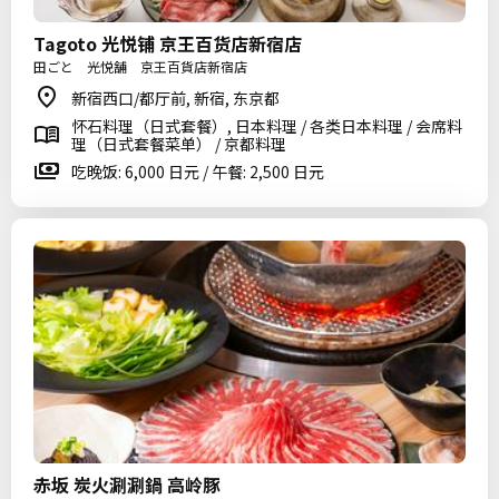
Tagoto 光悦铺 京王百货店新宿店
田ごと 光悦舗 京王百貨店新宿店
新宿西口/都厅前, 新宿, 东京都
怀石料理（日式套餐）, 日本料理 / 各类日本料理 / 会席料
理（日式套餐菜单） / 京都料理
吃晚饭: 6,000 日元 / 午餐: 2,500 日元
赤坂 炭火涮涮鍋 高岭豚