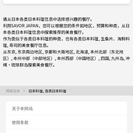
请从日本各类日本料理信息中选择感兴趣的餐厅。
利用SAVOR JAPAN，您可以根据您的条件如地区，预算和种类，从日
本各类日本料理信息中搜索推荐的美食餐厅。
作为类似于各类日本料理的种类，也有
各类日本料理
,
生鱼片、海鲜料
理
,
寿司
的美食餐厅信息。
从
东京
,
东京周边地区
,
京都和大阪地区
,
北海道
,
本州北部（东北地
区）
,
本州中部（中部地区）
,
本州西部（中国地区）
,
四国
,
九州岛
,
冲
绳・琉球群岛
搜索美食餐厅。
风味日本
日本料理, 各类日本料理
关于本网站
使用条款