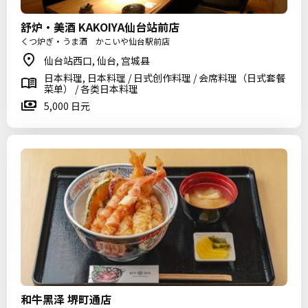
舒炉·美酒 KAKOIYA仙台站前店
くつ炉ぎ・うま酒 かこいや仙台駅前店
仙台站西口, 仙台, 宫城县
日本料理, 日本料理 / 日式创作料理 / 会席料理（日式套餐
菜单） / 各类日本料理
5,000 日元
和牛黑泽 堺町通店