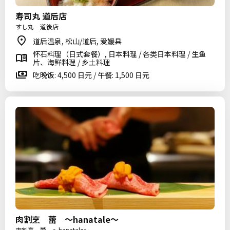
寿司丸 道后店
すし丸 道後店
道后温泉, 松山/道后, 爱媛县
怀石料理（日式套餐）, 日本料理 / 各类日本料理 / 生鱼
片、海鲜料理 / 乡土料理
吃晚饭: 4,500 日元 / 午餐: 1,500 日元
肉割烹 蕾 〜hanatale〜
肉割烹 蕾 〜hanatale〜