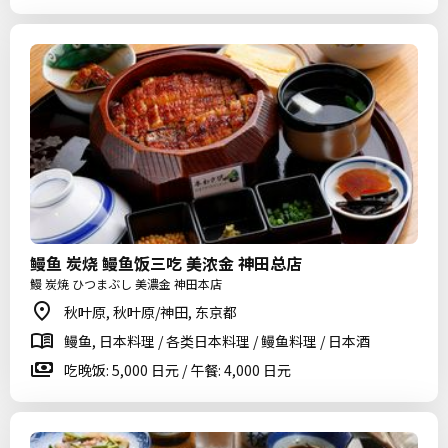
鳗鱼 炭烧 鳗鱼饭三吃 美浓金 神田总店
鰻 炭焼 ひつまぶし 美濃金 神田本店
秋叶原, 秋叶原/神田, 东京都
鳗鱼, 日本料理 / 各类日本料理 / 鳗鱼料理 / 日本酒
吃晚饭: 5,000 日元 / 午餐: 4,000 日元