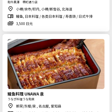
和牛黒澤 堺町通り店
小樽/余市/积丹, 小樽/新雪谷, 北海道
鳗鱼, 日本料理 / 各类日本料理 / 寿喜烧 / 日式牛排
3,500 日元
鳗鱼料理 UNAWA 泉
うなぎ料理うな和泉
新荣/东樱/泉 , 名古屋, 爱知县