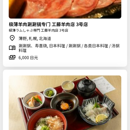
极薄羊肉涮涮锅专门 工藤羊肉店 3号店
極薄ラムしゃぶ専門 工藤羊肉店 3号店
薄野, 札幌, 北海道
涮涮锅、寿喜烧, 日本料理 / 涮涮锅 / 各类日本料理 / 汤锅
料理
6,000 日元