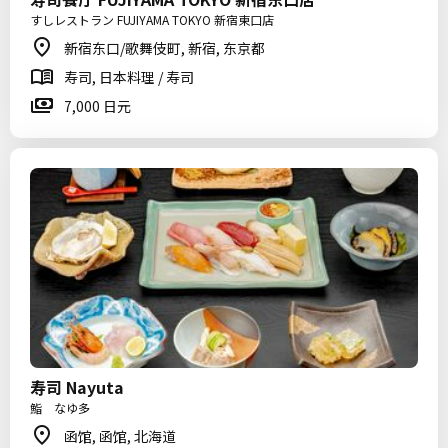
すしレストラン FUJIYAMA TOKYO 新宿東口店
新宿东口/歌舞伎町, 新宿, 东京都
寿司, 日本料理 / 寿司
7,000 日元
寿司 Nayuta
鮨 なゆ多
函馆, 函馆, 北海道