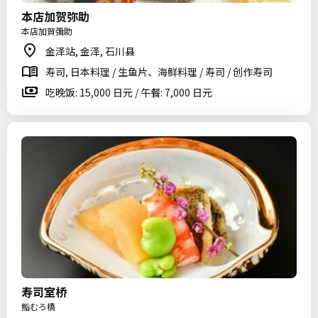
本店加贺弥助
本店加賀彌助
金泽站, 金泽, 石川县
寿司, 日本料理 / 生鱼片、海鲜料理 / 寿司 / 创作寿司
吃晚饭: 15,000 日元 / 午餐: 7,000 日元
寿司室桥
鮨むろ橋