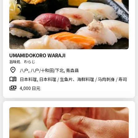
UMAMIDOKORO WARAJI
旨味処 わらじ
八户, 八户/十和田/下北, 青森县
日本料理, 日本料理 / 生鱼片、海鲜料理 / 马肉刺身 / 寿司
4,000 日元