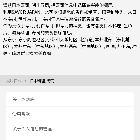
请从日本寿司, 创作寿司, 押寿司信息中选择感兴趣的餐厅。
利用SAVOR JAPAN，您可以根据您的条件如地区，预算和种类，从日
本寿司, 创作寿司, 押寿司信息中搜索推荐的美食餐厅。
作为类似于寿司, 创作寿司, 押寿司的种类，也有
各类日本料理
,
生鱼
片、海鲜料理
,
寿司
的美食餐厅信息。
从
东京
,
东京周边地区
,
京都和大阪地区
,
北海道
,
本州北部（东北地
区）
,
本州中部（中部地区）
,
本州西部（中国地区）
,
四国
,
九州岛
,
冲
绳・琉球群岛
搜索美食餐厅。
风味日本
日本料理, 寿司
关于本网站
使用条款
关于个人信息的管理