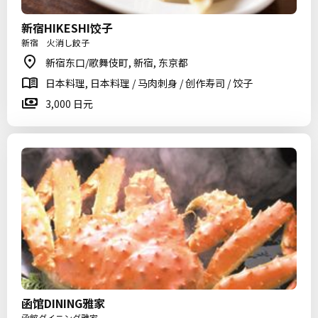
新宿HIKESHI饺子
新宿 火消し餃子
新宿东口/歌舞伎町, 新宿, 东京都
日本料理, 日本料理 / 马肉刺身 / 创作寿司 / 饺子
3,000 日元
函馆DINING雅家
函館ダイニング雅家