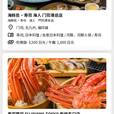
海鲜处・寿司 海人 门司港总店
海鮮処・寿司 海人 門司港本店
门司, 北九州, 福冈县
寿司, 日本料理 / 各类日本料理 / 河豚、河豚火锅 / 寿司
吃晚饭: 3,500 日元 / 午餐: 1,000 日元
寿司餐厅 FUJIYAMA TOKYO 新宿东口店