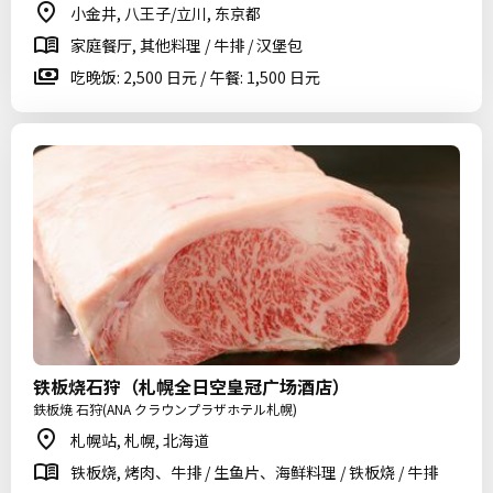
小金井, 八王子/立川, 东京都
家庭餐厅, 其他料理 / 牛排 / 汉堡包
吃晚饭: 2,500 日元 / 午餐: 1,500 日元
铁板烧石狩（札幌全日空皇冠广场酒店）
鉄板焼 石狩(ANA クラウンプラザホテル札幌)
札幌站, 札幌, 北海道
铁板烧, 烤肉、牛排 / 生鱼片、海鲜料理 / 铁板烧 / 牛排