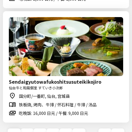
Sendaigyutowafukoshitsusuteikikojiro
仙台牛と和風個室 すていき小次郎
国分町/一番町, 仙台, 宫城县
铁板烧, 烤肉、牛排 / 怀石料理 / 牛排 / 汤品
吃晚饭: 16,000 日元 / 午餐: 9,000 日元