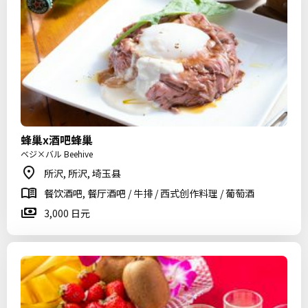
蜂巢x酒吧蜂巢
ベジ×バル Beehive
所沢, 所沢, 埼玉县
餐饮酒吧, 餐厅酒吧 / 牛排 / 西式创作料理 / 葡萄酒
3,000 日元