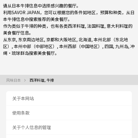
请从日本牛排信息中选择感兴趣的餐厅。
利用SAVOR JAPAN，您可以根据您的条件如地区，预算和种类，从日
本牛排信息中搜索推荐的美食餐厅。
作为类似于牛排的种类，也有
各类西洋料理
,
法国料理
,
意大利料理
的
美食餐厅信息。
从
东京
,
东京周边地区
,
京都和大阪地区
,
北海道
,
本州北部（东北地
区）
,
本州中部（中部地区）
,
本州西部（中国地区）
,
四国
,
九州岛
,
冲
绳・琉球群岛
搜索美食餐厅。
风味日本
西洋料理, 牛排
关于本网站
使用条款
关于个人信息的管理