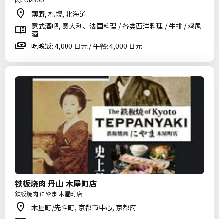
薄野, 札幌, 北海道
意式酒吧, 意大利、法国料理 / 各类西洋料理 / 牛排 / 鸡尾
酒
吃晚饭: 4,000 日元 / 午餐: 4,000 日元
铁板烧肉 丹山 木屋町店
鉄板焼肉 にやま 木屋町店
木屋町/先斗町, 京都市中心, 京都府