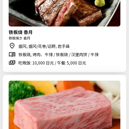
铁板烧 香月
鉄板焼き 香月
盛冈, 盛冈/花卷/远野, 岩手县
铁板烧, 烤肉、牛排 / 铁板烧 / 汉堡肉饼 / 牛排
吃晚饭: 10,000 日元 / 午餐: 5,000 日元