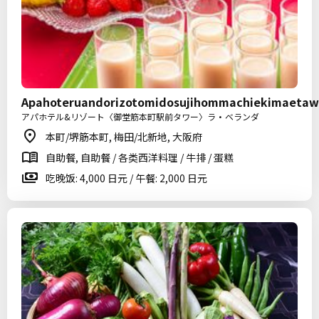
Apahoteruandorizotomidosujihommachiekimaetaw
アパホテル&リゾート〈御堂筋本町駅前タワー〉ラ・ベランダ
本町/堺筋本町, 梅田/北新地, 大阪府
自助餐, 自助餐 / 各类西洋料理 / 牛排 / 蛋糕
吃晚饭: 4,000 日元 / 午餐: 2,000 日元