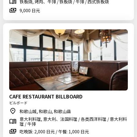
铁板烧, 烤肉、牛排 / 铁板烧 / 牛排 / 西式铁板烧
9,000 日元
CAFE RESTAURANT BILLBOARD
ビルボード
和歌山城, 和歌山, 和歌山县
意大利料理, 意大利、法国料理 / 各类西洋料理 / 意大利料
理 / 牛排
吃晚饭: 2,000 日元 / 午餐: 1,000 日元