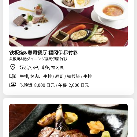
铁板烧&寿司餐厅 福冈伊都竹彩
鉄板焼&鮨ダイニング福岡伊都竹彩
姪浜/小户, 博多, 福冈县
牛排, 烤肉、牛排 / 寿司 / 铁板烧 / 牛排
吃晚饭: 8,000 日元 / 午餐: 2,000 日元