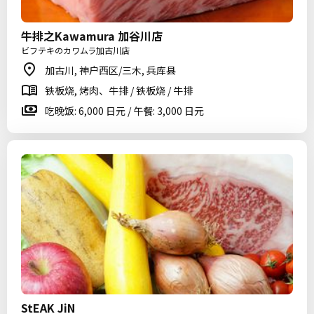
牛排之Kawamura 加谷川店
ビフテキのカワムラ加古川店
加古川, 神户西区/三木, 兵库县
铁板烧, 烤肉、牛排 / 铁板烧 / 牛排
吃晚饭: 6,000 日元 / 午餐: 3,000 日元
StEAK JiN