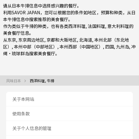
请从日本牛排信息中选择感兴趣的餐厅。
利用SAVOR JAPAN，您可以根据您的条件如地区，预算和种类，从日
本牛排信息中搜索推荐的美食餐厅。
作为类似于牛排的种类，也有
各类西洋料理
,
法国料理
,
意大利料理
的
美食餐厅信息。
从
东京
,
东京周边地区
,
京都和大阪地区
,
北海道
,
本州北部（东北地
区）
,
本州中部（中部地区）
,
本州西部（中国地区）
,
四国
,
九州岛
,
冲
绳・琉球群岛
搜索美食餐厅。
风味日本
西洋料理, 牛排
关于本网站
使用条款
关于个人信息的管理