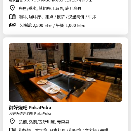
鹿屋/垂水, 其他鹿儿岛县, 鹿儿岛县
咖啡, 咖啡厅、甜点 / 披萨 / 汉堡肉饼 / 牛排
吃晚饭: 2,500 日元 / 午餐: 1,000 日元
御好烧吧 PokaPoka
お好み焼き酒場 PokaPoka
弘前, 弘前/五所川原, 青森县
御好烧、文字烧, 日本料理 / 御好烧 / 文字烧 / 牛排