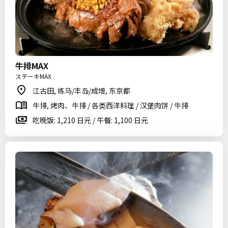
牛排MAX
ステーキMAX
江古田, 练马/丰岛/成增, 东京都
牛排, 烤肉、牛排 / 各类西洋料理 / 汉堡肉饼 / 牛排
吃晚饭: 1,210 日元 / 午餐: 1,100 日元