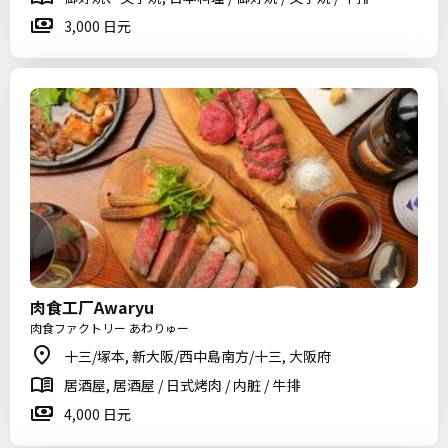
3,000 日元
肉食工厂Awaryu
肉食ファクトリー あわりゅー
十三/塚本, 新大阪/西中島南方/十三, 大阪府
居酒屋, 居酒屋 / 日式烤肉 / 内脏 / 牛排
4,000 日元