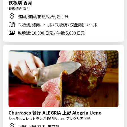
铁板烧 香月
鉄板焼き 香月
盛冈, 盛冈/花卷/远野, 岩手县
铁板烧, 烤肉、牛排 / 铁板烧 / 汉堡肉饼 / 牛排
吃晚饭: 10,000 日元 / 午餐: 5,000 日元
Churrasco 餐厅 ALEGRIA 上野 Alegria Ueno
シュラスコレストラン ALEGRIA ueno アレグリア上野
上野, 上野/谷中, 东京都