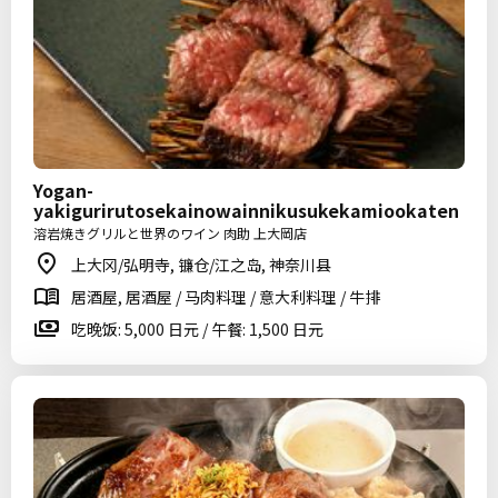
Yogan-
yakigurirutosekainowainnikusukekamiookaten
溶岩焼きグリルと世界のワイン 肉助 上大岡店
上大冈/弘明寺, 镰仓/江之岛, 神奈川县
居酒屋, 居酒屋 / 马肉料理 / 意大利料理 / 牛排
吃晚饭: 5,000 日元 / 午餐: 1,500 日元