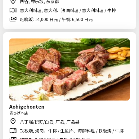
四谷, 神乐坂, 东京都
意大利料理, 意大利、法国料理 / 意大利料理 / 牛排
吃晚饭: 14,000 日元 / 午餐: 6,500 日元
Aohigehonten
青ひげ本店
八丁堀/帜町/白岛, 广岛, 广岛县
铁板烧, 烤肉、牛排 / 生鱼片、海鲜料理 / 铁板烧 / 牛排