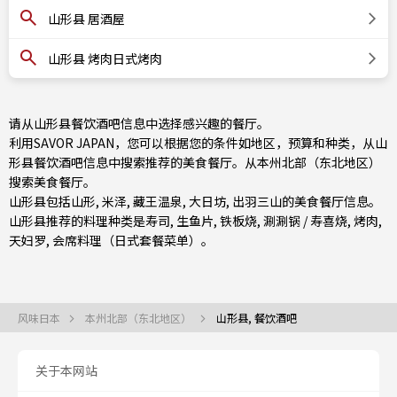
山形县 居酒屋
山形县 烤肉日式烤肉
请从山形县餐饮酒吧信息中选择感兴趣的餐厅。
利用SAVOR JAPAN，您可以根据您的条件如地区，预算和种类，从山
形县餐饮酒吧信息中搜索推荐的美食餐厅。从
本州北部（东北地区）
搜索美食餐厅。
山形县包括
山形
,
米泽
, 藏王温泉, 大日坊, 出羽三山的美食餐厅信息。
山形县推荐的料理种类是
寿司
,
生鱼片
,
铁板烧
,
涮涮锅 / 寿喜烧
,
烤肉
,
天妇罗
,
会席料理（日式套餐菜单）
。
风味日本
本州北部（东北地区）
山形县, 餐饮酒吧
关于本网站