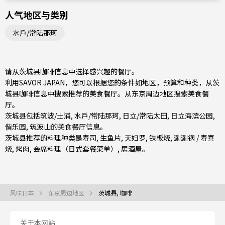
人气地区与类别
水戶/常陆那珂
请从茨城县咖啡信息中选择感兴趣的餐厅。
利用SAVOR JAPAN，您可以根据您的条件如地区，预算和种类，从茨
城县咖啡信息中搜索推荐的美食餐厅。从
东京周边地区
搜索美食餐
厅。
茨城县包括
筑波/土浦
,
水戶/常陆那珂
,
日立/常陆太田
, 日立海滨公园,
偕乐园, 筑波山的美食餐厅信息。
茨城县推荐的料理种类是
寿司
,
生鱼片
,
天妇罗
,
铁板烧
,
涮涮锅 / 寿喜
烧
,
烤肉
,
会席料理（日式套餐菜单）
,
居酒屋
。
风味日本
东京周边地区
茨城县, 咖啡
关于本网站