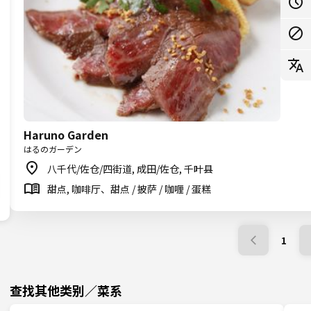
Haruno Garden
はるのガーデン
八千代/佐仓/四街道, 成田/佐仓, 千叶县
甜点, 咖啡厅、甜点 / 披萨 / 咖喱 / 蛋糕
1
查找其他类别／菜系