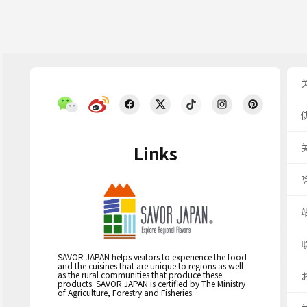
Links
SAVOR JAPAN helps visitors to experience the food
and the cuisines that are unique to regions as well
as the rural communities that produce these
products. SAVOR JAPAN is certified by The Ministry
of Agriculture, Forestry and Fisheries.