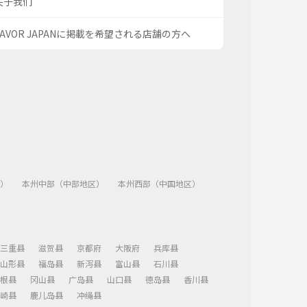
关于我们
SAVOR JAPANに掲載を希望される店舗の方へ
）
本州中部（中部地区）
本州西部（中国地区）
三重县
滋贺县
京都府
大阪府
兵库县
山形县
福岛县
新泻县
富山县
石川县
根县
冈山县
广岛县
山口县
德岛县
香川县
崎县
鹿儿岛县
冲绳县