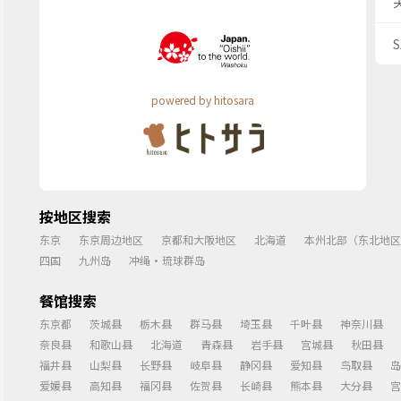
powered by hitosara
按地区搜索
东京
东京周边地区
京都和大阪地区
北海道
本州北部（东北地区
四国
九州岛
冲绳・琉球群岛
餐馆搜索
东京都
茨城县
栃木县
群马县
埼玉县
千叶县
神奈川县
奈良县
和歌山县
北海道
青森县
岩手县
宫城县
秋田县
福井县
山梨县
长野县
岐阜县
静冈县
爱知县
鸟取县
岛
爱媛县
高知县
福冈县
佐贺县
长崎县
熊本县
大分县
宫