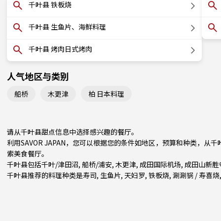
千叶县 铁板烧
千叶县 生鱼片、海鲜料理
千叶县 烤肉日式烤肉
人气地区与类别
船桥
木更津
柏 日本料理
请从千叶县甜点信息中选择感兴趣的餐厅。
利用SAVOR JAPAN，您可以根据您的条件如地区，预算和种类，
索美食餐厅。
千叶县包括
千叶/津田沼
,
船桥/浦安
,
木更津
, 成田国际机场, 成田山新
千叶县推荐的料理种类是
寿司
,
生鱼片
,
天妇罗
,
铁板烧
,
涮涮锅 / 寿喜烧