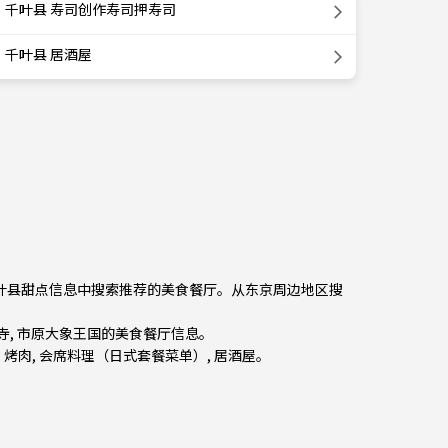
千叶县 寿司创作寿司押寿司
千叶县 居酒屋
从千叶县甜点信息中搜索推荐的美食餐厅。从
东京周边地区
搜
胜寺, 市原大象王国的美食餐厅信息。
,
烤肉
,
会席料理（日式套餐菜单）
,
居酒屋
。