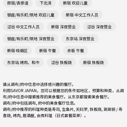
原宿/表参道
下北泽
新宿 欢迎儿童
银座/有乐町/筑地 欢迎儿童
新宿 中文工作人员
涩谷 中文工作人员
新宿 深夜营业
涩谷 深夜营业
银座/有乐町/筑地 深夜营业
东京站 深夜营业
新宿 吸烟区
新宿 午餐
赤坂 午餐
东京站 烤肉、和牛
涩谷 铁板烧
新宿 铁板烧
请从调布/府中信息中选择感兴趣的餐厅。
利用SAVOR JAPAN，您可以根据您的条件如地区，预算和种类，从调
布/府中信息中搜索推荐的美食餐厅。从
东京都
搜索美食餐厅。
调布/府中包括
调布
,
府中
的美食餐厅信息。
调布/府中推荐的料理种类是
寿司
,
生鱼片
,
天妇罗
,
铁板烧
,
涮涮锅 / 寿
喜烧
,
烤肉
,
居酒屋
,
会席料理（日式套餐菜单）
。