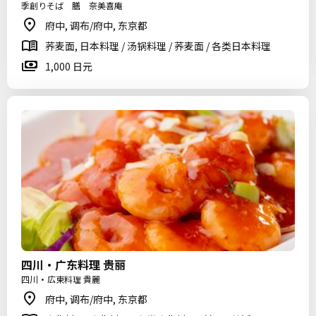
季創りそば 膳 奈美喜庵
府中, 调布/府中, 东京都
荞麦面, 日本料理 / 汤锅料理 / 荞麦面 / 各类日本料理
1,000 日元
四川・广东料理 贵丽
四川・広東料理 貴麗
府中, 调布/府中, 东京都