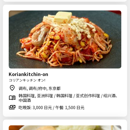
Koriankitchin-on
コリアンキッチン オン!
调布, 调布/府中, 东京都
韩国料理, 亚洲料理 / 韩国料理 / 亚式创作料理 / 绍兴酒、
中国酒
吃晚饭: 3,000 日元 / 午餐: 1,500 日元