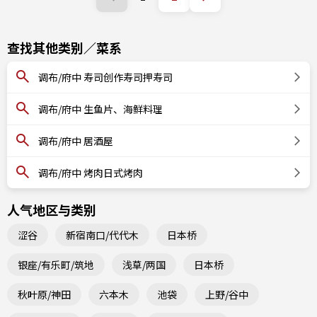
查找其他类别／菜系
调布/府中 寿司创作寿司押寿司
调布/府中 生鱼片、海鲜料理
调布/府中 居酒屋
调布/府中 烤肉日式烤肉
人气地区与类别
涩谷
新宿南口/代代木
日本桥
银座/有乐町/筑地
浅草/两国
日本桥
秋叶原/神田
六本木
池袋
上野/谷中