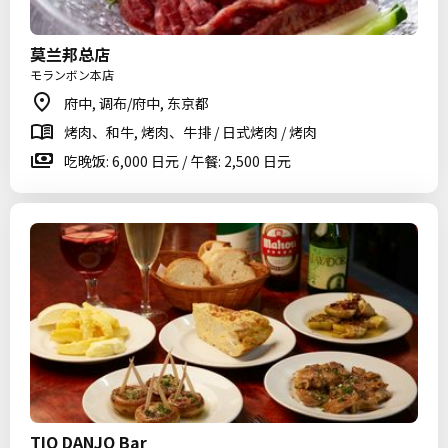
莫兰邦总店
モランボン本店
府中, 调布/府中, 东京都
烤肉、和牛, 烤肉、牛排 / 日式烤肉 / 烤肉
吃晚饭: 6,000 日元 / 午餐: 2,500 日元
TIO DANJO Bar