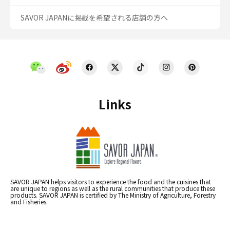
SAVOR JAPANに掲載を希望される店舗の方へ
Links
SAVOR JAPAN helps visitors to experience the food and the cuisines that
are unique to regions as well as the rural communities that produce these
products. SAVOR JAPAN is certified by The Ministry of Agriculture, Forestry
and Fisheries.