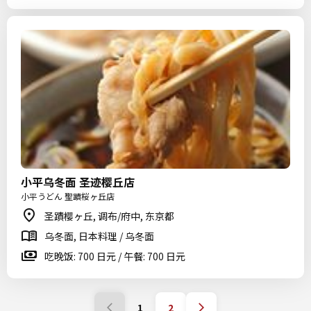
小平乌冬面 圣迹樱丘店
小平うどん 聖蹟桜ヶ丘店
圣蹟樱ヶ丘, 调布/府中, 东京都
乌冬面, 日本料理 / 乌冬面
吃晚饭: 700 日元 / 午餐: 700 日元
1
2