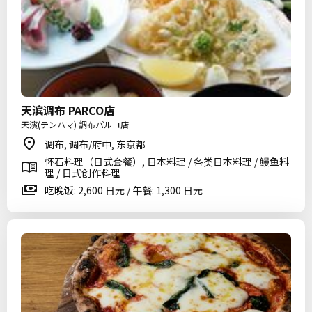
天滨调布 PARCO店
天濱(テンハマ) 調布パルコ店
调布, 调布/府中, 东京都
怀石料理（日式套餐）, 日本料理 / 各类日本料理 / 鳗鱼料
理 / 日式创作料理
吃晚饭: 2,600 日元 / 午餐: 1,300 日元