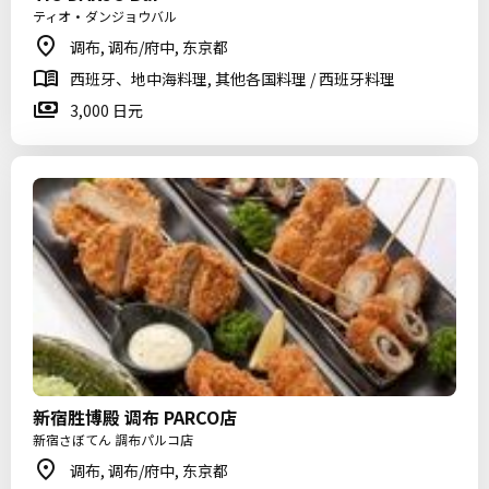
ティオ・ダンジョウバル
调布, 调布/府中, 东京都
西班牙、地中海料理, 其他各国料理 / 西班牙料理
3,000 日元
新宿胜博殿 调布 PARCO店
新宿さぼてん 調布パルコ店
调布, 调布/府中, 东京都