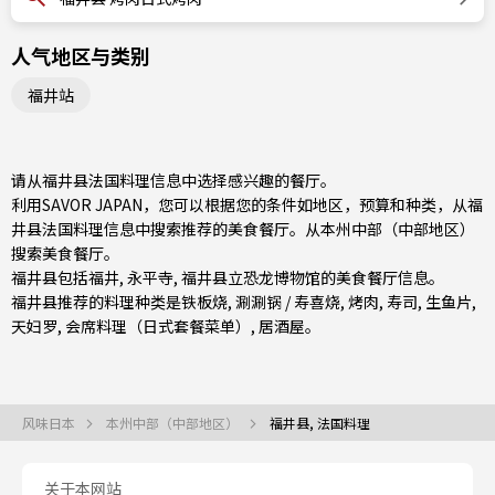
人气地区与类别
福井站
请从福井县法国料理信息中选择感兴趣的餐厅。
利用SAVOR JAPAN，您可以根据您的条件如地区，预算和种类，从福
井县法国料理信息中搜索推荐的美食餐厅。从
本州中部（中部地区）
搜索美食餐厅。
福井县包括
福井
, 永平寺, 福井县立恐龙博物馆的美食餐厅信息。
福井县推荐的料理种类是
铁板烧
,
涮涮锅 / 寿喜烧
,
烤肉
,
寿司
,
生鱼片
,
天妇罗
,
会席料理（日式套餐菜单）
,
居酒屋
。
风味日本
本州中部（中部地区）
福井县, 法国料理
关于本网站