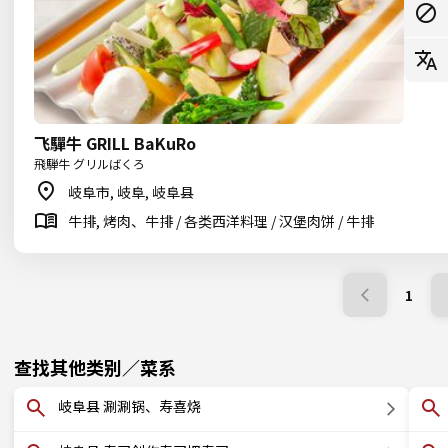
飞驒牛 GRILL BaKuRo
飛騨牛 グリルばくろ
岐阜市, 岐阜, 岐阜县
牛排, 烤肉、牛排 / 各类西洋料理 / 汉堡肉饼 / 牛排
1
查找其他类别／菜系
岐阜县 涮涮锅、寿喜烧