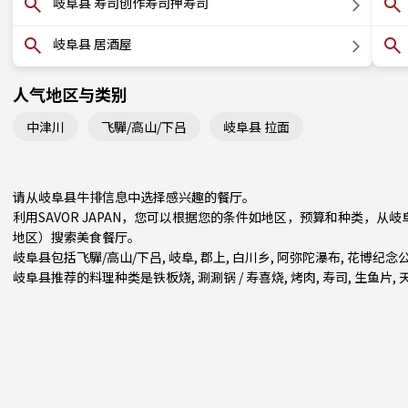
岐阜县 寿司创作寿司押寿司
岐阜县 居酒屋
人气地区与类别
中津川
飞驒/高山/下吕
岐阜县 拉面
请从岐阜县牛排信息中选择感兴趣的餐厅。
利用SAVOR JAPAN，您可以根据您的条件如地区，预算和种类，
地区）
搜索美食餐厅。
岐阜县包括
飞驒/高山/下吕
,
岐阜
,
郡上
, 白川乡, 阿弥陀瀑布, 花博纪
岐阜县推荐的料理种类是
铁板烧
,
涮涮锅 / 寿喜烧
,
烤肉
,
寿司
,
生鱼片
,