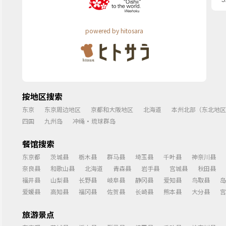
powered by hitosara
按地区搜索
东京
东京周边地区
京都和大阪地区
北海道
本州北部（东北地区
四国
九州岛
冲绳・琉球群岛
餐馆搜索
东京都
茨城县
栃木县
群马县
埼玉县
千叶县
神奈川县
奈良县
和歌山县
北海道
青森县
岩手县
宫城县
秋田县
福井县
山梨县
长野县
岐阜县
静冈县
爱知县
鸟取县
岛
爱媛县
高知县
福冈县
佐贺县
长崎县
熊本县
大分县
宫
旅游景点