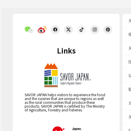
Links
SAVOR JAPAN helps visitors to experience the food
and the cuisines that are unique to regions as well
as the rural communities that produce these
products. SAVOR JAPAN is certified by The Ministry
of Agriculture, Forestry and Fisheries.