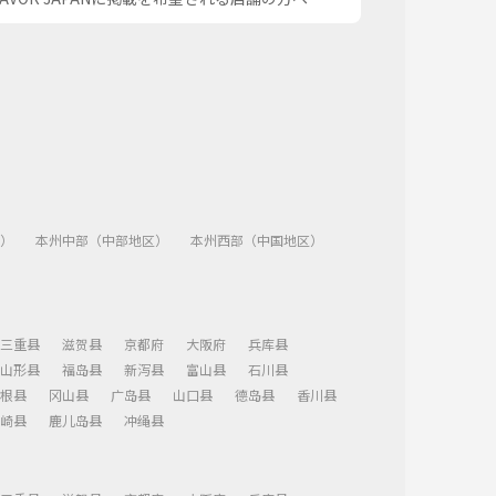
）
本州中部（中部地区）
本州西部（中国地区）
三重县
滋贺县
京都府
大阪府
兵库县
山形县
福岛县
新泻县
富山县
石川县
根县
冈山县
广岛县
山口县
德岛县
香川县
崎县
鹿儿岛县
冲绳县