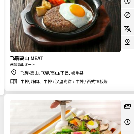
飞驒高山 MEAT
飛騨高山ミート
飞驒/高山, 飞驒/高山/下吕, 岐阜县
牛排, 烤肉、牛排 / 汉堡肉饼 / 牛排 / 西式铁板烧