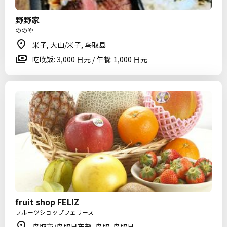
野野家
ののや
米子, 大山/米子, 鸟取县
吃晚饭: 3,000 日元 / 午餐: 1,000 日元
fruit shop FELIZ
フルーツショップフェリース
鸟取市/鸟取县东部, 鸟取, 鸟取县