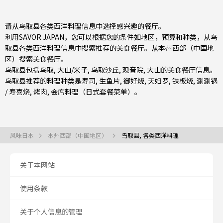
请从鸟取县各类西洋料理信息中选择感兴趣的餐厅。
利用SAVOR JAPAN，您可以根据您的条件如地区，预算和种类，从鸟
取县各类西洋料理信息中搜索推荐的美食餐厅。从
本州西部（中国地
区）
搜索美食餐厅。
鸟取县包括
鸟取
,
大山/米子
, 鸟取沙丘, 观音院, 大山的美食餐厅信息。
鸟取县推荐的料理种类是
寿司
,
生鱼片
,
御好烧
,
天妇罗
,
铁板烧
,
涮涮锅
/ 寿喜烧
,
烤肉
,
会席料理（日式套餐菜单）
。
风味日本
本州西部（中国地区）
鸟取县, 各类西洋料理
关于本网站
使用条款
关于个人信息的管理