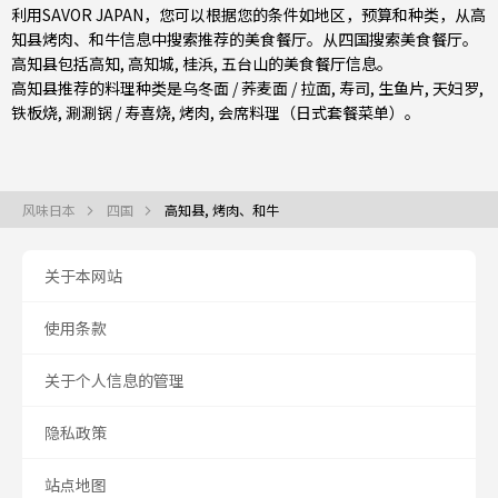
利用SAVOR JAPAN，您可以根据您的条件如地区，预算和种类，从高
知县烤肉、和牛信息中搜索推荐的美食餐厅。从
四国
搜索美食餐厅。
高知县包括
高知
, 高知城, 桂浜, 五台山的美食餐厅信息。
高知县推荐的料理种类是
乌冬面 / 荞麦面 / 拉面
,
寿司
,
生鱼片
,
天妇罗
,
铁板烧
,
涮涮锅 / 寿喜烧
,
烤肉
,
会席料理（日式套餐菜单）
。
风味日本
四国
高知县, 烤肉、和牛
关于本网站
使用条款
关于个人信息的管理
隐私政策
站点地图