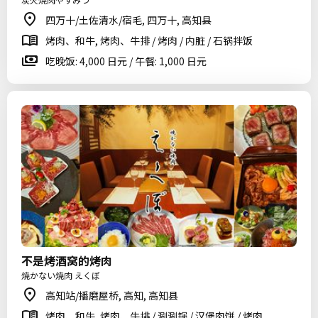
四万十/土佐清水/宿毛, 四万十, 高知县
烤肉、和牛, 烤肉、牛排 / 烤肉 / 内脏 / 石锅拌饭
吃晚饭: 4,000 日元 / 午餐: 1,000 日元
不是烤酒窝的烤肉
焼かない焼肉 えくぼ
高知站/播磨屋桥, 高知, 高知县
烤肉、和牛, 烤肉、牛排 / 涮涮锅 / 汉堡肉饼 / 烤肉