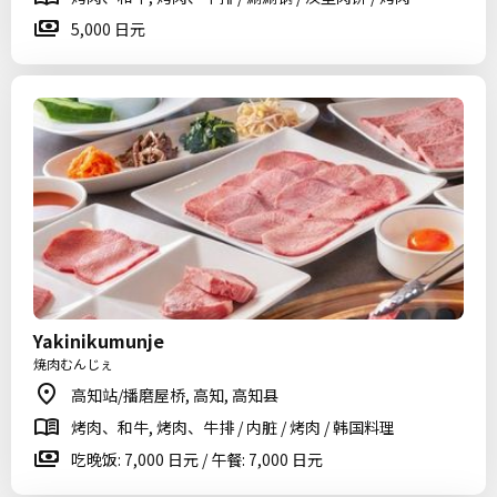
5,000 日元
Yakinikumunje
焼肉むんじぇ
高知站/播磨屋桥, 高知, 高知县
烤肉、和牛, 烤肉、牛排 / 内脏 / 烤肉 / 韩国料理
吃晚饭: 7,000 日元 / 午餐: 7,000 日元