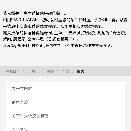
请从霞关信息中选择感兴趣的餐厅。
利用SAVOR JAPAN，您可以根据您的条件如地区，预算和种类，从霞
关信息中搜索推荐的美食餐厅。从
东京都
搜索美食餐厅。
霞关推荐的料理种类是
寿司
,
生鱼片
,
天妇罗
,
铁板烧
,
涮涮锅 / 寿喜烧
,
烤肉
,
居酒屋
,
会席料理（日式套餐菜单）
。
从
赤坂
,
永田町
,
神谷町
, 日枝神社港的附近信息种搜索美食店。
风味日本
东京
东京都
赤坂
霞关
关于本网站
使用条款
关于个人信息的管理
隐私政策