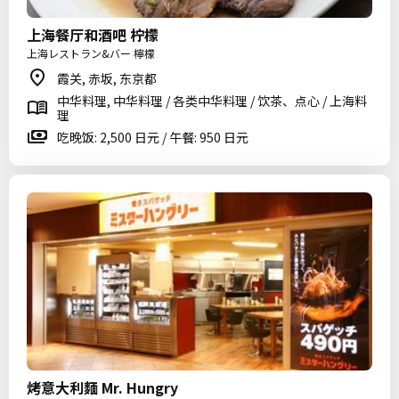
上海餐厅和酒吧 柠檬
上海レストラン&バー 檸檬
霞关, 赤坂, 东京都
中华料理, 中华料理 / 各类中华料理 / 饮茶、点心 / 上海料
理
吃晚饭: 2,500 日元 / 午餐: 950 日元
烤意大利麵 Mr. Hungry