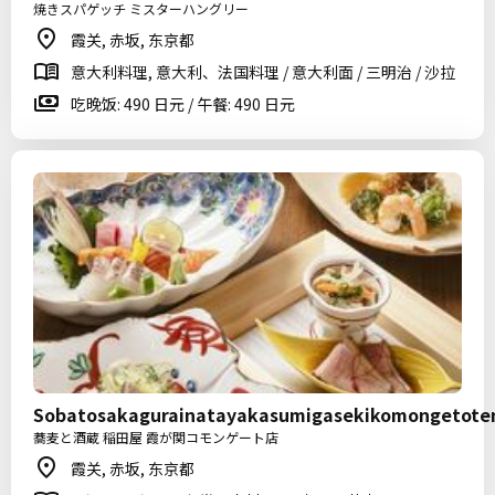
焼きスパゲッチ ミスターハングリー
霞关, 赤坂, 东京都
意大利料理, 意大利、法国料理 / 意大利面 / 三明治 / 沙拉
吃晚饭: 490 日元 / 午餐: 490 日元
Sobatosakagurainatayakasumigasekikomongetote
蕎麦と酒蔵 稲田屋 霞が関コモンゲート店
霞关, 赤坂, 东京都