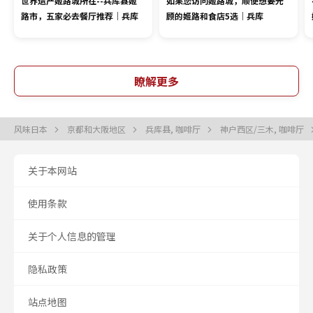
世界遗产姬路城所在--兵库县姬
如果您访问姬路城，顺便想要光
路市，五家必去餐厅推荐｜兵库
顾的姬路和食店5选｜兵库
瞭解更多
风味日本
京都和大阪地区
兵库县, 咖啡厅
神户西区/三木, 咖啡厅
关于本网站
使用条款
关于个人信息的管理
隐私政策
站点地图