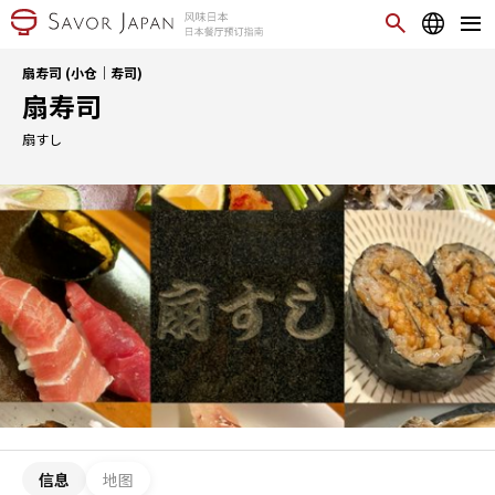
扇寿司 (小仓｜寿司)
扇寿司
扇すし
信息
地图