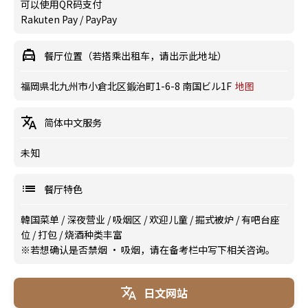
可以使用QR码支付
Rakuten Pay / PayPay
餐厅位置（若搭乘出租车，请出示此地址）
福岡県北九州市小倉北区鍛治町1-6-8 南国ビル1F
地图
简体中文服务
未知
餐厅特色
韓国菜单
/
深夜营业
/
吸烟区
/
欢迎儿童
/
掘式被炉
/
有吧台座
位
/
打包
/
烧酒种类丰富
※若想确认是否禁烟 · 吸烟，请在备考栏中写下相关咨询。
日文网站