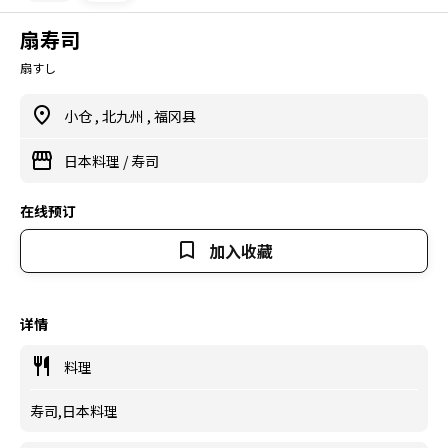
扇寿司
扇すし
小仓
,
北九州
,
福冈县
日本料理
/
寿司
在线预订
加入收藏
详情
料理
寿司,日本料理