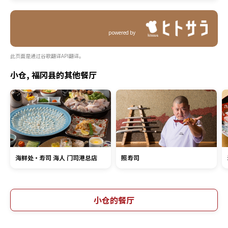
powered by
此页面是通过谷歌翻译API翻译。
小仓, 福冈县的其他餐厅
海鲜处・寿司 海人 门司港总店
照寿司
小仓的餐厅