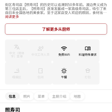
街区寿司店【照寿司】的历史可以追溯到50多年前。渡边贵义成为
第三任店主后，【照寿司】逐渐发展成一家高级寿司店，吸引了来
自日本全国各地的美食家。至于这家店受人欢迎的原因，食材当居
首位。渡边四处奔走寻求食材，坚持从中介商、渔民那里采购鱼
阅读更多
类，努力赢得他们的信任。如今这家店汇聚了各种超一流食材，有
巨大的明虾、毛蚶、褐石斑鱼、黑鲍鱼……。在醋饭中添加专程从
当地酿造厂订购的发酵醋，将食材与其醋饭捏成的寿司就是照寿
了解更多从厨师
司。此外，渡边精湛的表演也让食客们大饱眼福，这家寿司的味道
独一无二。
中文（简体
中文工作人员
免费WiFi
料理特殊要求
字）菜单
吸烟区
包间
午餐
打包
信息
照片
菜单
主厨介绍
地图
照寿司