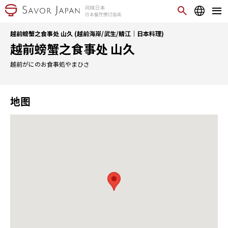
越前螃蟹之食事处 山久 (越前海岸/武生/鲭江｜日本料理)
越前螃蟹之食事处 山久
越前がにのお食事処やまひさ
地图