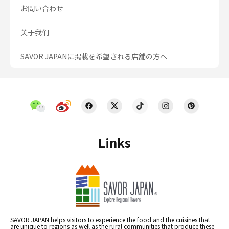
お問い合わせ
关于我们
SAVOR JAPANに掲載を希望される店舗の方へ
Links
SAVOR JAPAN helps visitors to experience the food and the cuisines that
are unique to regions as well as the rural communities that produce these