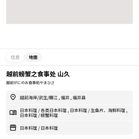
信息
地图
越前螃蟹之食事处 山久
越前がにのお食事処やまひさ
越前海岸/武生/鲭江
,
福井
,
福井县
日本料理
/
各类日本料理
,
日本料理
/
生鱼片、海鲜料理
,
日本料理
/
螃蟹料理
日本料理
/
日本料理