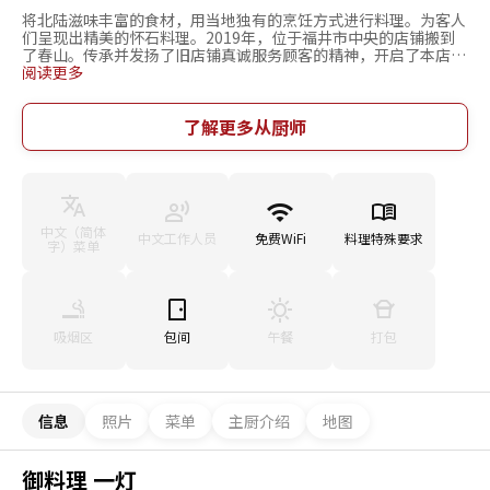
将北陆滋味丰富的食材，用当地独有的烹饪方式进行料理。为客人
们呈现出精美的怀石料理。2019年，位于福井市中央的店铺搬到
了春山。传承并发扬了旧店铺真诚服务顾客的精神，开启了本店的
新篇章。将福井当地特产、鲜鱼和蔬菜等丰富食材，用奢华的怀石
阅读更多
料理呈现给客人们。料理中所展现的“越味之味”，与从当地酒窖
进货来的日本酒相得益彰。还为您提供日本酒奢享套餐，让您可以
感受到日本酒与美食的完美结合，体验至高无上的奢华一刻。洒落
了解更多从厨师
的茶室式空间内设有7个吧台席位、以及4间包间，无论是款待县外
宾客，还是纪念日、约会、家庭庆祝前来，本店都能满足您不同的
用餐需求。
中文（简体
中文工作人员
免费WiFi
料理特殊要求
字）菜单
吸烟区
包间
午餐
打包
信息
照片
菜单
主厨介绍
地图
御料理 一灯