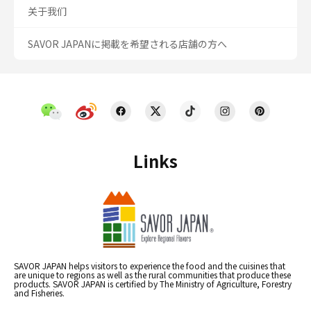
关于我们
SAVOR JAPANに掲載を希望される店舗の方へ
Links
SAVOR JAPAN helps visitors to experience the food and the cuisines that
are unique to regions as well as the rural communities that produce these
products. SAVOR JAPAN is certified by The Ministry of Agriculture, Forestry
and Fisheries.