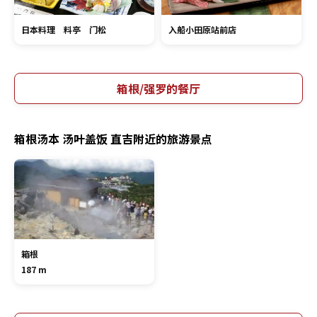
日本料理 料亭 门松
入船小田原站前店
箱根/强罗的餐厅
箱根汤本 汤叶盖饭 直吉附近的旅游景点
箱根
187 m