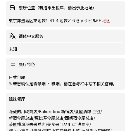
餐厅位置（若搭乘出租车，请出示此地址）
東京都豊島区東池袋1-41-4 池袋とうきゅうビル6F
地图
简体中文服务
未知
餐厅特色
日式包厢
※若想确认是否禁烟 · 吸烟，请在备考栏中写下相关咨询。
姐妹餐厅
隐藏的川崎商店
/
Kakurebou 新宿店
/
蒸屋清郎 涩谷
/
新宿今屋总店
/
惠比寿今屋总店
/
西新宿今屋总店
/
荣屋横滨港未来总店
/
美食米门品川
/
走进星空
/
桐之小志品川清郎
/
京町小石羽新宿本馆
/
七郎手丸田新宿
/