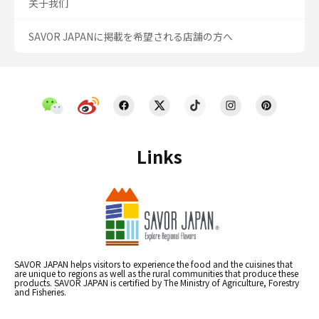
关于我们
SAVOR JAPANに掲載を希望される店舗の方へ
Links
SAVOR JAPAN helps visitors to experience the food and the cuisines that
are unique to regions as well as the rural communities that produce these
products. SAVOR JAPAN is certified by The Ministry of Agriculture, Forestry
and Fisheries.