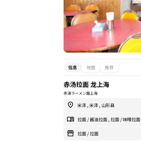
信息
地图
推荐
赤汤拉面 龙上海
赤湯ラーメン龍上海
米泽
,
米泽
,
山形县
拉面
/
酱油拉面
,
拉面
/
味噌拉面
拉面
/
拉面