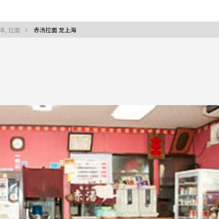
泽, 拉面
赤汤拉面 龙上海