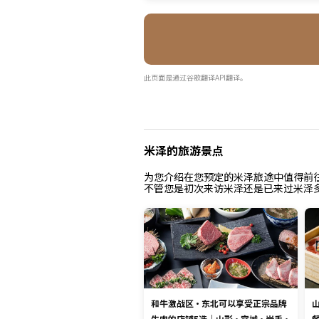
此页面是通过谷歌翻译API翻译。
米泽的旅游景点
为您介绍在您预定的米泽旅途中值得前
不管您是初次来访米泽还是已来过米泽
和牛激战区・东北可以享受正宗品牌
牛肉的店铺5选｜山形・宫城・岩手・