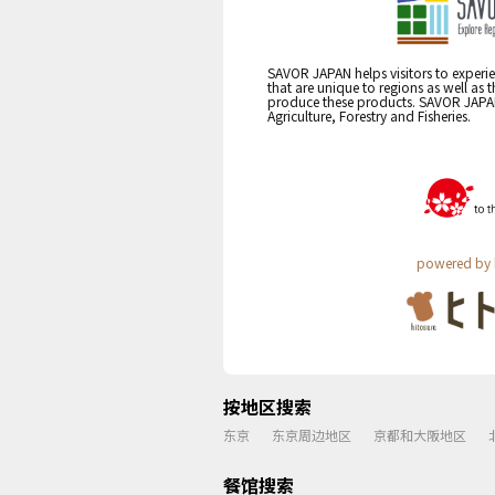
SAVOR JAPAN helps visitors to experie
that are unique to regions as well as 
produce these products. SAVOR JAPAN i
Agriculture, Forestry and Fisheries.
powered by 
按地区搜索
东京
东京周边地区
京都和大阪地区
餐馆搜索