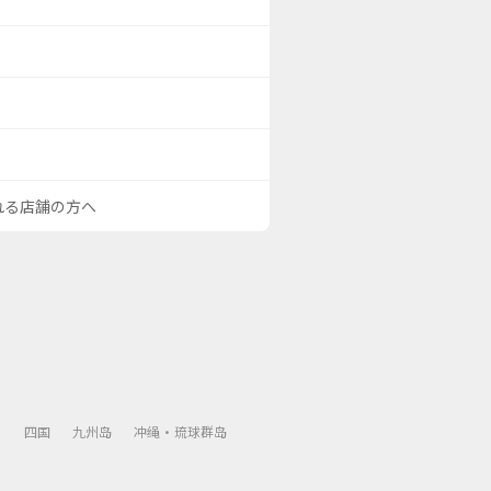
される店舗の方へ
）
四国
九州岛
冲绳・琉球群岛