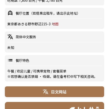
吃晚饭: 7,800 日元 / 午餐: 2,780 日元
餐厅位置（若搭乘出租车，请出示此地址）
東京都あきる野市野辺215-3
地图
简体中文服务
未知
餐厅特色
午餐
/
欢迎儿童
/
可携带宠物
/
套餐菜单
※若想确认是否禁烟 · 吸烟，请在备考栏中写下相关咨询。
日文网站