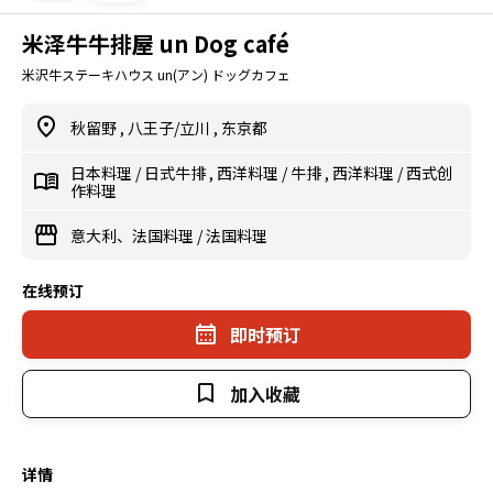
米泽牛牛排屋 un Dog café
米沢牛ステーキハウス un(アン) ドッグカフェ
秋留野
,
八王子/立川
,
东京都
日本料理
/
日式牛排
,
西洋料理
/
牛排
,
西洋料理
/
西式创
作料理
意大利、法国料理
/
法国料理
在线预订
即时预订
加入收藏
详情