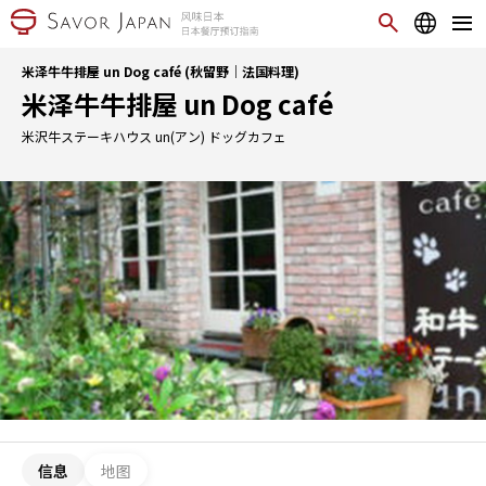
米泽牛牛排屋 un Dog café (秋留野｜法国料理)
米泽牛牛排屋 un Dog café
米沢牛ステーキハウス un(アン) ドッグカフェ
信息
地图