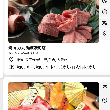
烤肉 力丸 难波凑町店
焼肉力丸 なんば湊町店
难波, 天王寺/新世界/住吉, 大阪府
烤肉、和牛, 烤肉、牛排 / 日式烤肉 / 日式牛排 / 烤肉