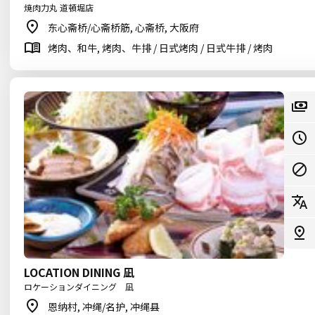
焼肉力丸 道頓堀店
东心斋桥/心斋桥筋, 心斋桥, 大阪府
烤肉、和牛, 烤肉、牛排 / 日式烤肉 / 日式牛排 / 烤肉
LOCATION DINING 凪
ロケーションダイニング 凪
恩纳村, 冲绳/名护, 冲绳县