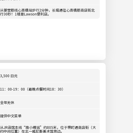
从御堂筋线心斎橋站步行2分钟，长堀通往心斎橋筋商店街北
行30秒！1楼是Lawson便利店。
3,500 日元
11：00-19：00（最晚点餐时间18：30）
全年无休
提供中文菜单
从JR函馆本线“南小樽站”约805米，位于堺町通商店街（大
约中间位置）在北一威尼斯美术馆旁边。