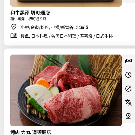
和牛黑泽 堺町通店
和牛黒澤 堺町通り店
小樽/余市/积丹, 小樽/新雪谷, 北海道
鳗鱼, 日本料理 / 各类日本料理 / 寿喜烧 / 日式牛排
烤肉 力丸 道顿堀店