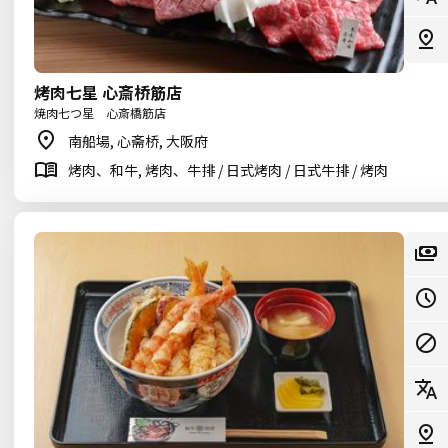
烤肉七星 心斎桥筋店
焼肉七つ星 心斎橋筋店
南船場, 心斋桥, 大阪府
烤肉、和牛, 烤肉、牛排 / 日式烤肉 / 日式牛排 / 烤肉