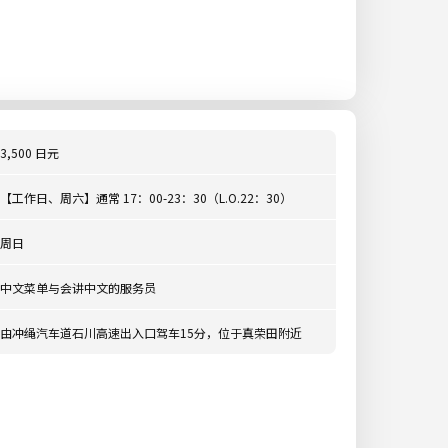
3,500 日元
【工作日、周六】通常 17：00-23：30（L.O.22：30）
周日
中文菜单与会讲中文的服务员
由冲绳汽车道石川高速出入口驾车15分，位于真荣田附近