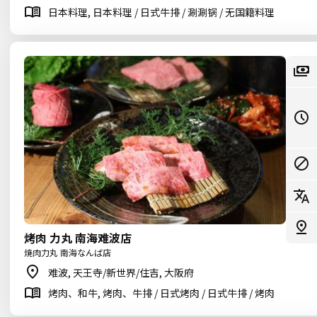
日本料理, 日本料理 / 日式牛排 / 涮涮锅 / 无国籍料理
烤肉 力丸 南海难波店
焼肉力丸 南海なんば店
难波, 天王寺/新世界/住吉, 大阪府
烤肉、和牛, 烤肉、牛排 / 日式烤肉 / 日式牛排 / 烤肉