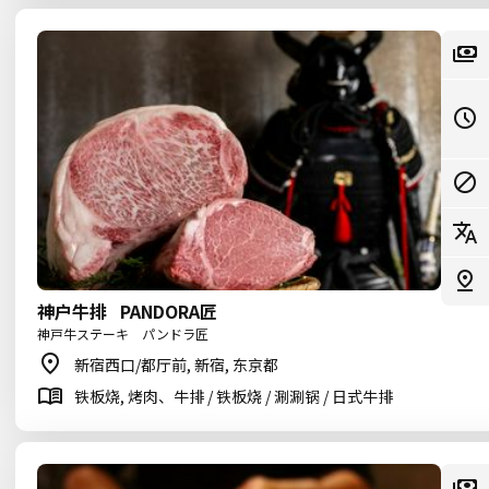
神户牛排 PANDORA匠
神戸牛ステーキ パンドラ匠
新宿西口/都厅前, 新宿, 东京都
铁板烧, 烤肉、牛排 / 铁板烧 / 涮涮锅 / 日式牛排