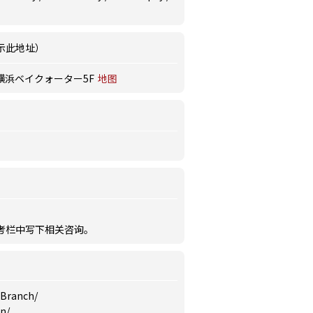
示此地址）
横浜ベイクォーター5F
地图
备考栏中写下相关咨询。
 Branch
/
en
/