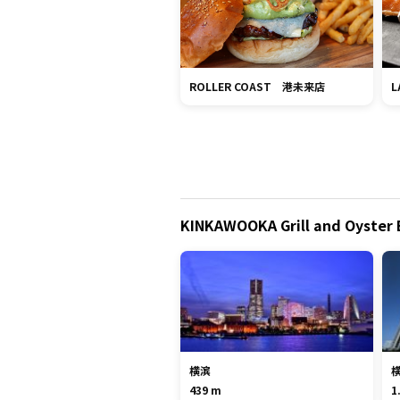
ROLLER COAST 港未来店
L
KINKAWOOKA Grill and Oys
横滨
439 m
1