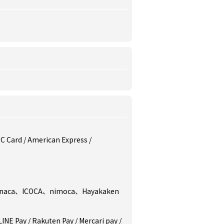
 UC Card / American Express /
anaca、ICOCA、nimoca、Hayakaken
NE Pay / Rakuten Pay / Mercari pay /