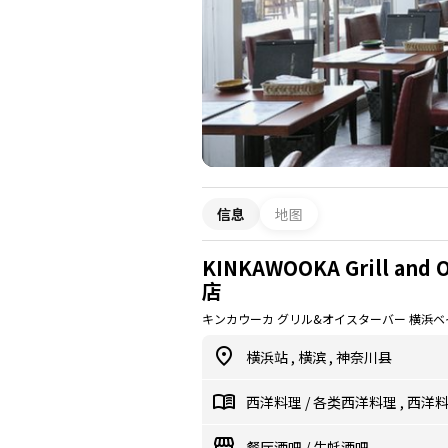
信息
地图
KINKAWOOKA Grill and O
店
キンカウーカ グリル&オイスターバー 横浜
横浜站
,
横滨
,
神奈川县
西洋料理
/
各类西洋料理
,
西洋
餐厅酒吧
/
生蚝酒吧