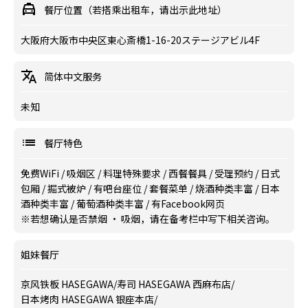
餐厅位置（若搭乘出租车，请出示此地址）
大阪府大阪市中央区東心斎橋1-16-20ステージアビル4F
简体中文服务
未知
餐厅特色
免费WiFi
/
吸烟区
/
料理特殊要求
/
西餐餐具
/
受理预约
/
日式
包厢
/
掘式被炉
/
有吧台座位
/
套餐菜单
/
烧酒种类丰富
/
日本
酒种类丰富
/
葡萄酒种类丰富
/
有Facebook网页
※若想确认是否禁烟 · 吸烟，请在备考栏中写下相关咨询。
姐妹餐厅
京风铁板 HASEGAWA
/
寿司 HASEGAWA 西麻布店
/
日本烤肉 HASEGAWA 银座本店
/