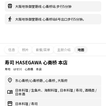
大阪地铁御堂筋线 心斋桥站 步行5分钟
大阪地铁御堂筋线 心斋桥站6号出口步行5分钟。
信息
照片
套餐/菜单
主厨介绍
地图
寿司 HASEGAWA 心斋桥 本店
寿司 はせ川 心斎橋 本店
东心斋桥/心斋桥筋
,
心斋桥
,
大阪府
日本料理
/
生鱼片、海鲜料理
,
日本料理
/
寿司
,
酒精类
/
日本酒
日本料理
/
寿司