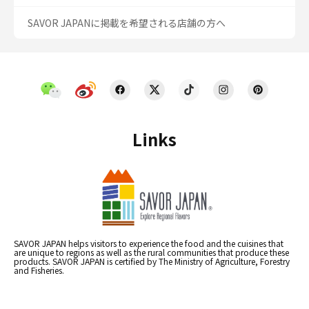
SAVOR JAPANに掲載を希望される店舗の方へ
Links
SAVOR JAPAN helps visitors to experience the food and the cuisines that
are unique to regions as well as the rural communities that produce these
products. SAVOR JAPAN is certified by The Ministry of Agriculture, Forestry
and Fisheries.