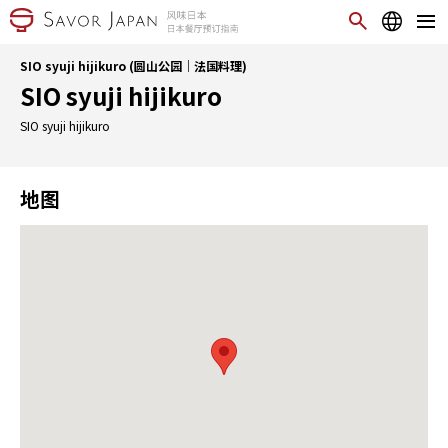
SIO syuji hijikuro (圆山公园｜法国料理)
SIO syuji hijikuro
SIO syuji hijikuro
地图